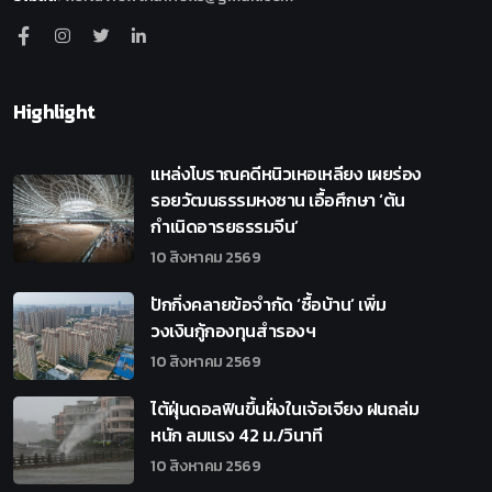
Highlight
แหล่งโบราณคดีหนิวเหอเหลียง เผยร่อง
รอยวัฒนธรรมหงซาน เอื้อศึกษา ‘ต้น
กำเนิดอารยธรรมจีน’
10 สิงหาคม 2569
ปักกิ่งคลายข้อจำกัด ‘ซื้อบ้าน’ เพิ่ม
วงเงินกู้กองทุนสำรองฯ
10 สิงหาคม 2569
ไต้ฝุ่นดอลฟินขึ้นฝั่งในเจ้อเจียง ฝนถล่ม
หนัก ลมแรง 42 ม./วินาที
10 สิงหาคม 2569