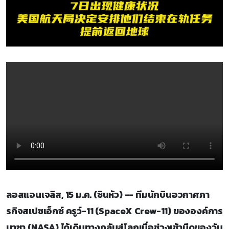
ลอสแอนเจลิส, 15 ม.ค. (ซินหัว) -- ทีมนักบินอวกาศภา
รกิจสเปซเอ็กซ์ ครูว์-11 (SpaceX Crew-11) ขององค์การ
นาซา (NASA) ได้เดินทางกลับสู่โลกเมื่อช่วงเช้ามืดของวัน