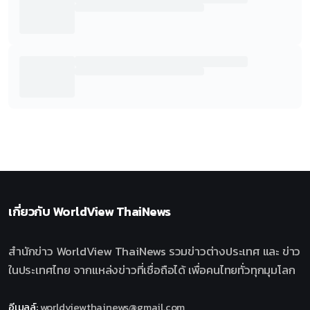
เกี่ยวกับ
WorldView ThaiNews
สำนักข่าว WorldView ThaiNews รวมข่าวต่างประเทศ และ ข่าว
ในประเทศไทย จากแหล่งข่าวที่เชื่อถือได้ เพื่อคนไทยทั่วทุกมุมโลก
อีเมลล์
:
worldviewthainews@gmail.com