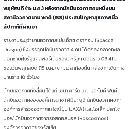
พฤหัสบดี (15 ม.ค.) หลังจากนักบินอวกาศคนหนึ่งบน
สถานีอวกาศนานาชาติ (ISS) ประสบปัญหาสุขภาพเมื่อ
สัปดาห์ที่ผ่านมา
รายงานระบุว่ายานอวกาศสเปซเอ็กซ์ ดรากอน (SpaceX
Dragon) ซึ่งบรรทุกนักบินอวกาศ 4 คน ได้ตกลงกลางทะเล
นอกชายฝั่งรัฐแคลิฟอร์เนียของสหรัฐฯ ตอนราว 03.41 น.
ของวันพฤหัสบดี (15 ม.ค.) ตามเวลาท้องถิ่น หลังจากเดินทาง
นานราว 10 ชั่วโมง
นักบินอวกาศทั้งสี่คน ได้แก่ เซนา คาร์ดแมน และไมค์ ฟินค์
นักบินอวกาศขององค์การนาซา คิมิยะ ยูอิ นักบินอวกาศจาก
องค์การสำรวจอวกาศแห่งญี่ปุ่น (JAXA) และโอเล็ก ปลาโต
นอฟ นักบินอวกาศจากรอสคอสมอส (Roscosmos)
องค์การอวกาศของรัสเซีย