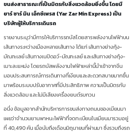
ขนส่งสาธารณะที่เป็นมิตรกับสิ่งแวดล้อมยิ่งขึ้น โดยมี
ยาร์ ซาร์ มิน เอ็กซ์เพรส (Yar Zar Min Express) เป็น
บริษัทผู้ให้บริการเดินรถ
รายงานระบุว่ามีการให้บริการรถบัสโดยสารพลังงานไฟฟ้าบน
เส้นทางระหว่างเมืองหลายเส้นทาง ได้แก่ เส้นทางย่างกุ้ง-
มัณฑะเลย์ เส้นทางเนปิดอว์-มัณฑะเลย์ และเส้นทางย่างกุ้ง-
เมาะละแหม่ง โดยรถบัสพลังงานไฟฟ้าเหล่านี้นำเข้าจากจีน
มอบประสบการณ์การเดินทางที่เงียบและสะดวกสบายมากขึ้น
มาพร้อมระบบปรับอากาศที่มีประสิทธิภาพ ความเป็นมิตรกับ
สิ่งแวดล้อม และไม่มีเสียงเครื่องยนต์รบกวน
อนึ่ง ข้อมูลจากสำนักบริหารการขนส่งทางถนนของเมียนมา
เผยว่าจำนวนยานพาหนะไฟฟ้าที่จดทะเบียนในเมียนมารวมอยู่
ที่ 40,490 คัน เมื่อนับถึงเดือนมิถุนายนที่ผ่านมา ซึ่งรวมถึงรถ