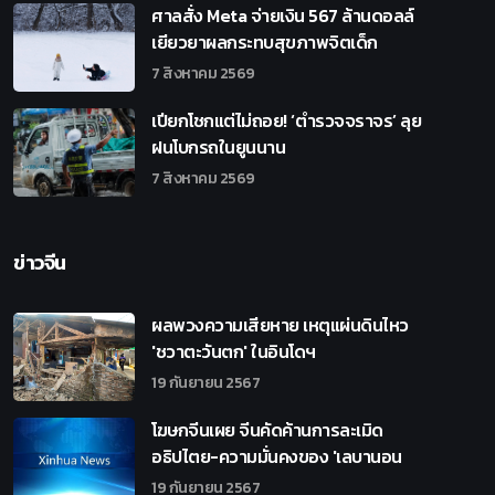
ศาลสั่ง Meta จ่ายเงิน 567 ล้านดอลล์
เยียวยาผลกระทบสุขภาพจิตเด็ก
7 สิงหาคม 2569
เปียกโชกแต่ไม่ถอย! ‘ตำรวจจราจร’ ลุย
ฝนโบกรถในยูนนาน
7 สิงหาคม 2569
ข่าวจีน
ผลพวงความเสียหาย เหตุแผ่นดินไหว
'ชวาตะวันตก' ในอินโดฯ
19 กันยายน 2567
โฆษกจีนเผย จีนคัดค้านการละเมิด
อธิปไตย-ความมั่นคงของ 'เลบานอน
19 กันยายน 2567