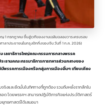
ียญ 1 กรกฎาคม ขึ้นสู่เวทีของงานเฉลิมฉลองวาระครบรอบ
ศาลาประชาชนในกรุงปักกิ่งของจีน วันที่ 1 ก.ค. 2026)
 สีจิ้นผิง เลขาธิการใหญ่คณะกรรมการกลางพรรค
และประธานคณะกรรมาธิการการทหารส่วนกลางของ
ม่มีพรรคการเมืองหรือกลุ่มการเมืองอื่นๆ เทียบเคียง
มจริงและยึดมั่นในทิศทางที่ถูกต้อง รวมถึงหยั่งรากลึกใน
ลอด โดยพรรคฯ สามารถปฏิบัติภารกิจแห่งประวัติศาสตร์
ิงยุทธศาสตร์ได้เสมอมา