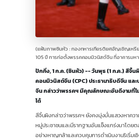
(แฟ้มภาพซินหัว : กองทหารเกียรติยศอัญเชิญเหร
105 ปี การก่อตั้งพรรคคอมมิวนิสต์จีน ที่อาคารมหา
ปักกิ่ง, 1 ก.ค. (ซินหัว) -- วันพุธ (1 ก.ค.)
คอมมิวนิสต์จีน (CPC) ประธานาธิบดีจีน 
จีน กล่าวว่าพรรคฯ มีคุณลักษณะอันดีงามที่ไ
ได้
สีจิ้นผิงกล่าวว่าพรรคฯ ยังคงมุ่งมั่นแสวงหาควา
หมู่ประชาชนและมีรากฐานอันแข็งแกร่งมาโดยต
อย่างหาญกล้าและควบคุมการดำเนินงานริเริ่มเช