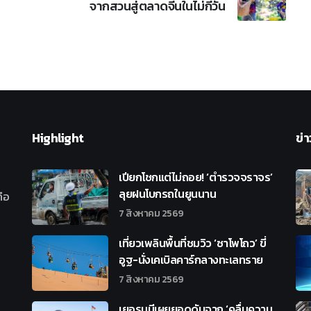
จากสวนสู่ตลาดจีนในไม่กี่วัน
Highlight
ข่า
เปียกโชกแต่ไม่ถอย! ‘ตำรวจจราจร’
ลุยฝนโบกรถในยูนนาน
ือ
7 สิงหาคม 2569
เที่ยวเพลินพื้นที่ชมวิว ‘ซาโพโถว’ ขี่
อูฐ-นั่งเคเบิลคาร์กลางทะเลทราย
7 สิงหาคม 2569
เยอรมนีเผยยอดดับจาก ‘คลื่นความ