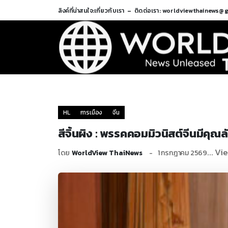
ลิงค์ที่น่าสนใจ:
เกี่ยวกับเรา
ติดต่อเรา: worldviewthainews@
HL
การเมือง
จีน
สีจิ้นผิง : พรรคคอมมิวนิสต์จีนมีคุ
... Vi
โดย
WorldView ThaiNews
1 กรกฎาคม 2569