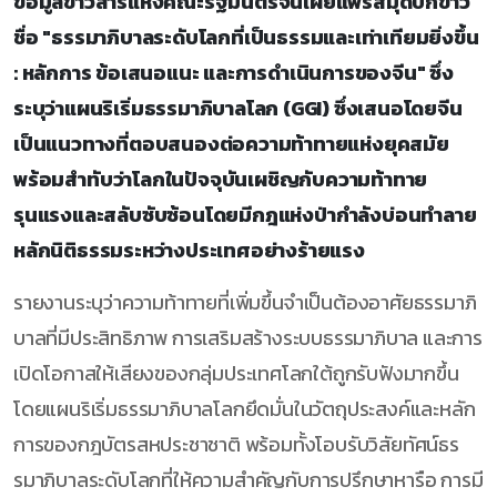
ข้อมูลข่าวสารแห่งคณะรัฐมนตรีจีนเผยแพร่สมุดปกขาว
ชื่อ "ธรรมาภิบาลระดับโลกที่เป็นธรรมและเท่าเทียมยิ่งขึ้น
: หลักการ ข้อเสนอแนะ และการดำเนินการของจีน" ซึ่ง
ระบุว่าแผนริเริ่มธรรมาภิบาลโลก (GGI) ซึ่งเสนอโดยจีน
เป็นแนวทางที่ตอบสนองต่อความท้าทายแห่งยุคสมัย
พร้อมสำทับว่าโลกในปัจจุบันเผชิญกับความท้าทาย
รุนแรงและสลับซับซ้อนโดยมีกฎแห่งป่ากำลังบ่อนทำลาย
หลักนิติธรรมระหว่างประเทศอย่างร้ายแรง
รายงานระบุว่าความท้าทายที่เพิ่มขึ้นจำเป็นต้องอาศัยธรรมาภิ
บาลที่มีประสิทธิภาพ การเสริมสร้างระบบธรรมาภิบาล และการ
เปิดโอกาสให้เสียงของกลุ่มประเทศโลกใต้ถูกรับฟังมากขึ้น
โดยแผนริเริ่มธรรมาภิบาลโลกยึดมั่นในวัตถุประสงค์และหลัก
การของกฎบัตรสหประชาชาติ พร้อมทั้งโอบรับวิสัยทัศน์ธร
รมาภิบาลระดับโลกที่ให้ความสำคัญกับการปรึกษาหารือ การมี