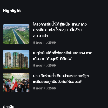
Highlight
โครงการผันน้ำใต้สู่เหนือ ‘สายกลาง’
ของจีน ขนส่งน้ำทะลุ 8 หมื่นล้าน
ลบ.ม.แล้ว
8 สิงหาคม 2569
เหตุไฟไหม้ตึกที่พักอาศัยในฮ่องกง คาด
เกิดจาก ‘ก้นบุหรี่’ ที่ติดไฟ
8 สิงหาคม 2569
ปธน.อิหร่านย้ำเดินหน้าเจรจาสหรัฐฯ
แต่ไม่ยอมถูกบีบบังคับให้ยอมแพ้
8 สิงหาคม 2569
ข่าวจีน