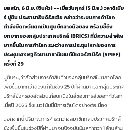
มอสโก, 6 มิ.ย. (ซินหัว) -- เมื่อวันศุกร์ (5 มิ.ย.) วลาดิเมีย
ร์ ปูติน ประธานาธิบดีรัสเซีย กล่าวว่าระบบการค้าโลก
กำลังยึดตะวันตกเป็นศูนย์กลางน้อยลง พร้อมชี้ถึง
บทบาทของกลุ่มประเทศบริกส์ (BRICS) ที่มีความสำคัญ
มากขึ้นในการค้าโลก ระหว่างการประชุมใหญ่ของการ
ประชุมเศรษฐกิจนานาชาติเซนต์ปีเตอร์สเบิร์ก (SPIEF)
ครั้งที่ 29
ปูตินระบุว่าสัดส่วนการค้าสินค้าของกลุ่มบริกส์ในตลาดโลก
เพิ่มขึ้นมากกว่าสองเท่าในช่วง 25 ปีที่ผ่านมา และกลุ่มประเทศ
บริกส์ยังครองสัดส่วนเกือบหนึ่งในสี่ของการส่งออกทั่วโลก
เมื่อปี 2025 ซึ่งแนวโน้มนี้มีการเติบโตอย่างต่อเนื่อง
นอกจากนี้ ปริมาณการค้าระหว่างสมาชิกกลุ่มประเทศบริกส์
ยังเพิ่มขึ้นในช่วงปีที่ผ่านมา จนปัจจุบันมีมูลค่ากว่า 1 ล้านล้าน