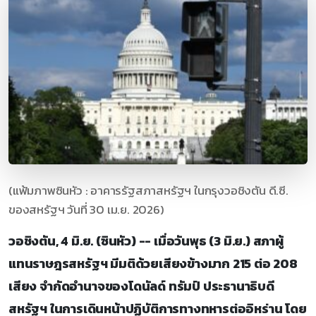
(แฟ้มภาพซินหัว : อาคารรัฐสภาสหรัฐฯ ในกรุงวอชิงตัน ดี.ซี.
ของสหรัฐฯ วันที่ 30 เม.ย. 2026)
วอชิงตัน, 4 มิ.ย. (ซินหัว) -- เมื่อวันพุธ (3 มิ.ย.) สภาผู้
แทนราษฎรสหรัฐฯ มีมติด้วยเสียงข้างมาก 215 ต่อ 208
เสียง จำกัดอำนาจของโดนัลด์ ทรัมป์ ประธานาธิบดี
สหรัฐฯ ในการเดินหน้าปฏิบัติการทางทหารต่ออิหร่าน โดย