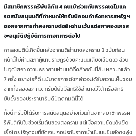
มีสมาชิกพรรครีพับลิกัน 4 คนเข้าร่วมกับพรรคเดโมแค
รตสนับสนุนมติที่กำหนดให้ทรัมป์ถอนกำลังทหารสหรัฐฯ
ออกจากการทำสงครามต่ออิหร่าน เว้นแต่สภาคองเกรส
จะอนุมัติปฏิบัติการทางทหารต่อไป
การลงมตินี้เกิดขึ้นหลังจากมติอำนาจสงคราม 3 ฉบับก่อน
หน้านี้ไม่ผ่านสภาผู้แทนราษฎรด้วยคะแนนเสียงเฉียดฉิว ส่วน
ในวุฒิสภา ความพยายามผ่านมติที่คล้ายกันนี้ล้มเหลวมาแล้ว
7 ครั้ง อย่างไรก็ดี แม้มาตรการดังกล่าวจะได้รับความเห็นชอบ
จากทั้งสองสภา แต่ทรัมป์ยังมีสิทธิใช้อำนาจวีโต้ หรือสิทธิ
ยับยั้งของประธานาธิบดีปัดตกมตินี้ได้
ทั้งนี้ ทรัมป์ได้รับการสนับสนุนอย่างท่วมท้นจากสมาชิกพรรค
รีพับลิกันในช่วงเริ่มต้นของสงคราม แต่เมื่อความขัดแย้งยืด
เยื้อโดยไร้จุดจบที่ชัดเจน กอปรกับราคาน้ำมันเบนซินยังคงพุ่ง