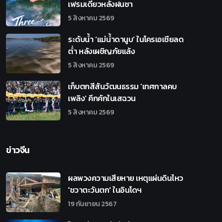
เฟรมเดียวหลังฝนซา
5 สิงหาคม 2569
ระดับน้ำ ‘แม่น้ำดานูบ’ ในโครเอเชียลด
ต่ำ หลังเผชิญภัยแล้ง
5 สิงหาคม 2569
เก็บตกสีสันวัฒนธรรม ‘เทศกาลคบ
เพลิง’ คึกคักในเสฉวน
5 สิงหาคม 2569
ข่าวจีน
ผลพวงความเสียหาย เหตุแผ่นดินไหว
'ชวาตะวันตก' ในอินโดฯ
19 กันยายน 2567