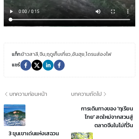
ข้าวสาลี,
จีน,
ฤดูเก็บเกี่ยว,
อันฮุย,
โดรนส่องไฟ
แท็ก:
แชร์
บทความก่อนหน้า
บทความถัดไป
การเดินทางของ 'ทุเรียน
ไทย' สดใหม่จากสวนสู่
ตลาดจีนในไม่กี่วัน
3 ขุนเขาเด่นแห่งเสฉวน