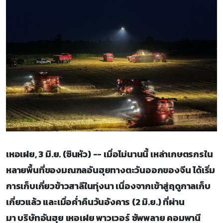
เหอเฝย, 3 มิ.ย. (ซินหัว) -- เมื่อไม่นานนี้ เหล่าเกษตรกรใน
หลายพื้นที่ของมณฑลอันฮุยทางตะวันออกของจีน ได้เริ่ม
การเก็บเกี่ยวข้าวสาลีในทุ่งนา เนื่องจากเข้าสู่ฤดูกาลเก็บ
เกี่ยวแล้ว และเมื่อค่ำคืนวันอังคาร (2 มิ.ย.) ที่ผ่าน
มา บริษัทอันฮุย เหอเฝย พาวเวอร์ ซัพพลาย คอมพานี