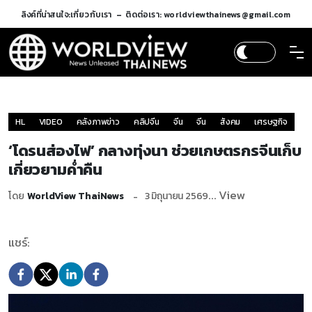
ลิงค์ที่น่าสนใจ:
เกี่ยวกับเรา
ติดต่อเรา: worldviewthainews@gmail.com
HL
VIDEO
คลังภาพข่าว
คลิปจีน
จีน
จีน
สังคม
เศรษฐกิจ
‘โดรนส่องไฟ’ กลางทุ่งนา ช่วยเกษตรกรจีนเก็บ
เกี่ยวยามค่ำคืน
... View
โดย
WorldView ThaiNews
3 มิถุนายน 2569
แชร์: