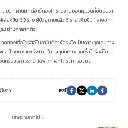
 มิ.ย.) ที่ผ่านมา ดีอาร์คองโกรายงานยอดผู้ป่วยที่ยืนยันว่า
้เสียชีวิต 60 ราย ผู้ป่วยหายแล้ว 6 ราย เพิ่มขึ้น 1 รายจาก
ู่ระหว่างการกักตัว
ดของเชื้อไวรัสอีโบลาในดีอาร์คองโกเป็นภาวะฉุกเฉินทาง
 พ.ค. โดยการแพร่ระบาดในปัจจุบันเกิดจากเชื้อไวรัสอีโบลา
ซีนหรือวิธีการรักษาเฉพาะทางที่ได้รับการอนุมัติ
อีโบลา
แชร์
บทความถัดไป