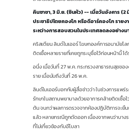
คินซาชา, 3 มิ.ย. (ซินหัว) -- เมื่อวันอังคา
ประชาธิปไตยคองโก หรือดีอาร์คองโก รายงานว่
ระหว่างการสอบสวนในประเทศลดลงอย่างมาก
คริสเตียน ลินด์ไมเออร์ โฆษกองค์การอนามัยโล
ติดเชื้อหลายรายที่เคยถูกระบุชื่อไว้ก่อนหน้านี้ ไ
อนึ่ง เมื่อวันที่ 27 พ.ค. กระทรวงสาธารณสุขของ
ราย เมื่อนับถึงวันที่ 26 พ.ค.
ลินด์ไมเออร์บอกกับผู้สื่อข่าวว่า ในช่วงการแพร่ระบ
รักษาในสถานพยาบาลด้วยอาการคล้ายติดเชื้อไวรัสอ
ต้น จนกว่าผลการตรวจจากห้องปฏิบัติการจะยืนย
แล้ว หลายกรณีถูกตัดออก เนื่องจากพบว่าบางราย
ที่ไม่เกี่ยวข้องกับอีโบลา