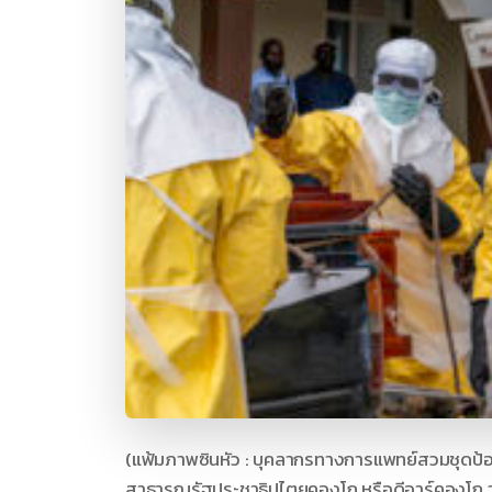
(แฟ้มภาพซินหัว : บุคลากรทางการแพทย์สวมชุดป้องกั
สาธารณรัฐประชาธิปไตยคองโก หรือดีอาร์คองโก วั