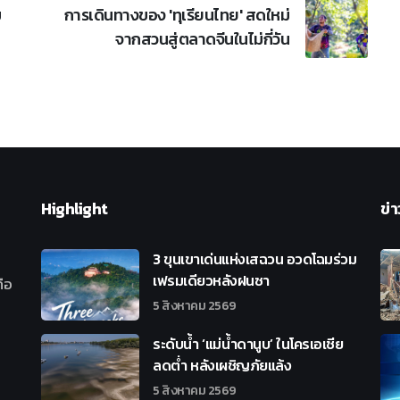
ม
การเดินทางของ 'ทุเรียนไทย' สดใหม่
จากสวนสู่ตลาดจีนในไม่กี่วัน
Highlight
ข่า
3 ขุนเขาเด่นแห่งเสฉวน อวดโฉมร่วม
เฟรมเดียวหลังฝนซา
ือ
5 สิงหาคม 2569
ระดับน้ำ ‘แม่น้ำดานูบ’ ในโครเอเชีย
ลดต่ำ หลังเผชิญภัยแล้ง
5 สิงหาคม 2569