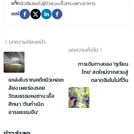
นิวซีแลนด์,
ผู้ป่วย,
มะเร็งกระเพาะอาหาร
แท็ก:
แชร์
บทความก่อนหน้า
บทความถัดไป
การเดินทางของ 'ทุเรียน
ไทย' สดใหม่จากสวนสู่
แหล่งโบราณคดีหนิวเหอเห
ตลาดจีนในไม่กี่วัน
ลียง เผยร่องรอย
วัฒนธรรมหงซาน เอื้อ
ศึกษา ‘ต้นกำเนิด
อารยธรรมจีน’
ข่าวล่าสุด