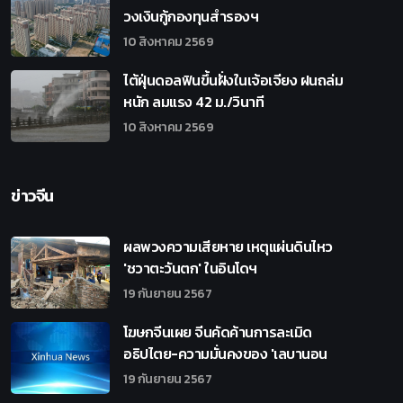
วงเงินกู้กองทุนสำรองฯ
10 สิงหาคม 2569
ไต้ฝุ่นดอลฟินขึ้นฝั่งในเจ้อเจียง ฝนถล่ม
หนัก ลมแรง 42 ม./วินาที
10 สิงหาคม 2569
ข่าวจีน
ผลพวงความเสียหาย เหตุแผ่นดินไหว
'ชวาตะวันตก' ในอินโดฯ
19 กันยายน 2567
โฆษกจีนเผย จีนคัดค้านการละเมิด
อธิปไตย-ความมั่นคงของ 'เลบานอน
19 กันยายน 2567