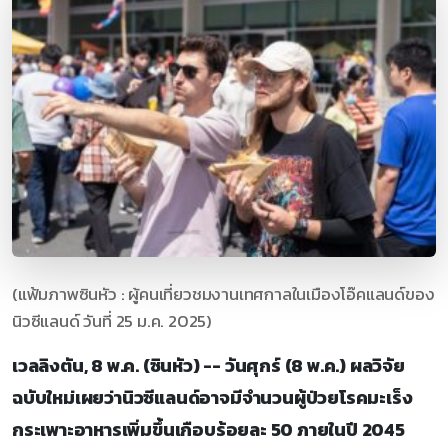
(แฟ้มภาพซินหัว : ผู้คนเที่ยวชมงานเทศกาลในเมืองโอ๊คแลนด์ของ
นิวซีแลนด์ วันที่ 25 ม.ค. 2025)
เวลลิงตัน, 8 พ.ค. (ซินหัว) -- วันศุกร์ (8 พ.ค.) ผลวิจัย
ฉบับใหม่เผยว่านิวซีแลนด์อาจมีจำนวนผู้ป่วยโรคมะเร็ง
กระเพาะอาหารเพิ่มขึ้นเกือบร้อยละ 50 ภายในปี 2045