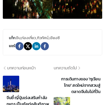
จีน,
ท่องเที่ยว,
ทิวทัศน์,
เจียงซี
แท็ก:
แชร์
บทความก่อนหน้า
บทความถัดไป
การเดินทางของ 'ทุเรียน
ไทย' สดใหม่จากสวนสู่
ตลาดจีนในไม่กี่วัน
จีนชี้ ญี่ปุ่นเร่งเสริมกำลัง
ทหาร เป็นภัยต่อสันติภาพ