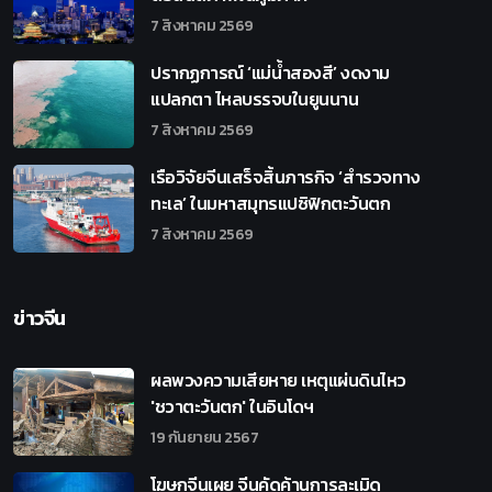
7 สิงหาคม 2569
ปรากฏการณ์ ‘แม่น้ำสองสี’ งดงาม
แปลกตา ไหลบรรจบในยูนนาน
7 สิงหาคม 2569
เรือวิจัยจีนเสร็จสิ้นภารกิจ ‘สำรวจทาง
ทะเล’ ในมหาสมุทรแปซิฟิกตะวันตก
7 สิงหาคม 2569
ข่าวจีน
ผลพวงความเสียหาย เหตุแผ่นดินไหว
'ชวาตะวันตก' ในอินโดฯ
19 กันยายน 2567
โฆษกจีนเผย จีนคัดค้านการละเมิด