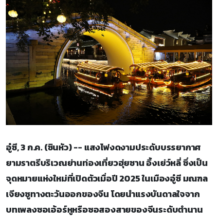
อู๋ซี, 3 ก.ค. (ซินหัว) -- แสงไฟงดงามประดับบรรยากาศ
ยามราตรีบริเวณย่านท่องเที่ยวฮุ่ยซาน อิ้งเย่ว์หลี่ ซึ่งเป็น
จุดหมายแห่งใหม่ที่เปิดตัวเมื่อปี 2025 ในเมืองอู๋ซี มณฑล
เจียงซูทางตะวันออกของจีน โดยนำแรงบันดาลใจจาก
บทเพลงซอเอ้อร์หูหรือซอสองสายของจีนระดับตำนาน