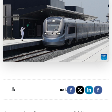
แท็ก:
แชร์