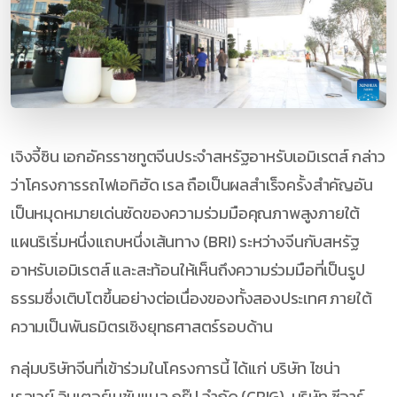
เจิงจี้ซิน เอกอัครราชทูตจีนประจำสหรัฐอาหรับเอมิเรตส์ กล่าว
ว่าโครงการรถไฟเอทิฮัด เรล ถือเป็นผลสำเร็จครั้งสำคัญอัน
เป็นหมุดหมายเด่นชัดของความร่วมมือคุณภาพสูงภายใต้
แผนริเริ่มหนึ่งแถบหนึ่งเส้นทาง (BRI) ระหว่างจีนกับสหรัฐ
อาหรับเอมิเรตส์ และสะท้อนให้เห็นถึงความร่วมมือที่เป็นรูป
ธรรมซึ่งเติบโตขึ้นอย่างต่อเนื่องของทั้งสองประเทศ ภายใต้
ความเป็นพันธมิตรเชิงยุทธศาสตร์รอบด้าน
กลุ่มบริษัทจีนที่เข้าร่วมในโครงการนี้ ได้แก่ บริษัท ไชน่า
เรลเวย์ อินเตอร์เนชันแนล กรุ๊ป จำกัด (CRIG), บริษัท ซีอาร์