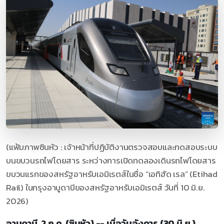
(แฟ้มภาพซินหัว : เจ้าหน้าที่ปฏิบัติงานตรวจสอบและทดสอบระบบ
บนขบวนรถไฟโดยสาร ระหว่างการเปิดทดลองเดินรถไฟโดยสาร
ขบวนแรกของสหรัฐอาหรับเอมิเรตส์ในชื่อ “เอทิฮัด เรล” (Etihad
Rail) ในกรุงอาบูดาบีของสหรัฐอาหรับเอมิเรตส์ วันที่ 10 มิ.ย.
2026)
อาบูดาบี, 2 ก.ค. (ซินหัว) -- เมื่อวันอังคาร (30 มิ.ย.)