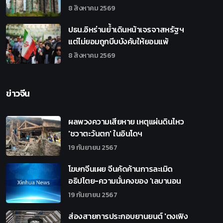
8 สิงหาคม 2569
ปธน.อิหร่านย้ำเดินหน้าเจรจาสหรัฐฯ
แต่ไม่ยอมถูกบีบบังคับให้ยอมแพ้
8 สิงหาคม 2569
ข่าวจีน
ผลพวงความเสียหาย เหตุแผ่นดินไหว
'ชวาตะวันตก' ในอินโดฯ
19 กันยายน 2567
โฆษกจีนเผย จีนคัดค้านการละเมิด
อธิปไตย-ความมั่นคงของ 'เลบานอน
19 กันยายน 2567
ส่องสายการประกอบยานยนต์ 'ตงเฟิง