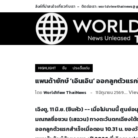
ลิงค์ที่น่าสนใจ:
เกี่ยวกับเรา
ติดต่อเรา: worldviewthainews@
HIGHLIGHT
จีน
ประเด็นเด่น
แพนด้ายักษ์ ‘เอินเอิน’ ออกลูกตัวแ
... Vie
โดย
WorldView ThaiNews
11 มิถุนายน 2569
เฉิงตู, 11 มิ.ย. (ซินหัว) -- เมื่อไม่นานนี้ ศู
มณฑลซื่อชวน (เสฉวน) ทางตะวันตกเฉียงใต้ขอ
ออกลูกตัวแรกสำเร็จเมื่อตอน 10.31 น. ของวันที่