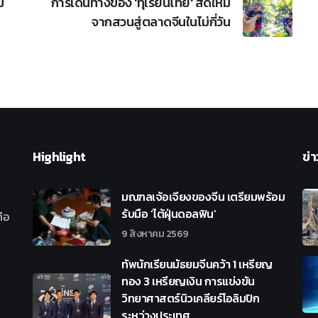
ม
การเดินทางของ 'ทุเรียนไทย' สดใหม่
จากสวนสู่ตลาดจีนในไม่กี่วัน
Highlight
ข่า
มณฑลเจ้อเจียงของจีน เตรียมพร้อม
รับมือ ‘ไต้ฝุ่นดอลฟิน’
ือ
9 สิงหาคม 2569
ทัพนักเรียนมัธยมจีนคว้า 1 เหรียญ
ทอง 3 เหรียญเงิน การแข่งขัน
วิทยาศาสตร์นิวเคลียร์โอลิมปิก
ระหว่างประเทศ