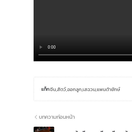
จีน,
สัตว์,
ออกลูก,
เสฉวน,
แพนด้ายักษ์
แท็ก:
บทความก่อนหน้า