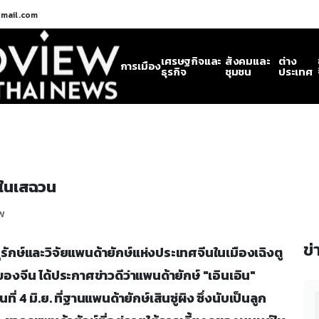
gmail.com
เศรษฐกิจและ
สังคมและ
ต่าง
การเมือง
ธุรกิจ
ชุมชน
ประเทศ
รกในเสฉวน
w
ข่
นย์อนุรักษ์และวิจัยแพนด้ายักษ์แห่งประเทศจีนในเมืองเฉิงตู
งจีน ได้ประกาศข่าวดีว่าแพนด้ายักษ์ "เอินเอิน"
 4 มิ.ย. ที่ฐานแพนด้ายักษ์เสินซู่ผิง ซึ่งนับเป็นลูก