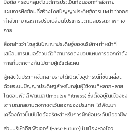
มือถือ ครอบคลุมตั้งแต่การประเมินก่อนออกกำลังกาย
แผนการฝึกซ้อมที่สร้างโดยปัญญาประดิษฐ์การแนะนำท่าออก
กำลังกาย และการปรับเปลี่ยนโปรแกรมตามสมรรถภาพทาง
กาย
สือกล่าวว่า โซลูชันปัญญาประดิษฐ์ของบริษัทฯ ทำหน้าที่
เสมือนเทรนเนอร์ส่วนตัวที่สามารถส่งมอบแผนการออกกำลัง
กายที่แตกต่างกันไปตามผู้ใช้แต่ละคน
ผู้ผลิตในประเทศจีนหลายรายได้เปิดตัวอุปกรณ์ที่ขับเคลื่อน
ด้วยระบบปัญญาประดิษฐ์สำหรับกลุ่มผู้ใช้งานที่หลากหลาย
โดยอิมพัลส์ ฟิตเนส (Impulse Fitness) ซึ่งตั้งอยู่ในเมืองชิง
เต่า มณฑลซานตงทางตะวันออกของประเทศ ได้พัฒนา
เครื่องก้าวขึ้นบันไดอัจฉริยะสำหรับการฝึกซ้อมระดับมืออาชีพ
ส่วนบริษัทอีส ฟิวเจอร์ (Ease Future) ในเมืองหางโจว