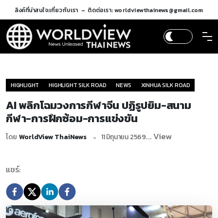
ลิงค์ที่น่าสนใจ:
เกี่ยวกับเรา
ติดต่อเรา: worldviewthainews@gmail.com
HIGHLIGHT
HIGHLIGHT SILK ROAD
NEWS
XINHUA SILK ROAD
AI พลิกโฉมวงการกีฬาจีน ปฏิรูปยิม-สนาม
กีฬา-การฝึกซ้อม-การแข่งขัน
... View
โดย
WorldView ThaiNews
11 มิถุนายน 2569
แชร์: