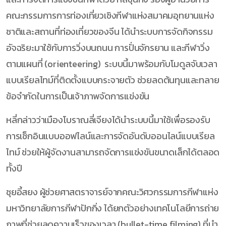
คณะกรรมการการท่องเที่ยวเชิงกีฬาแห่งสมาคมอุทยานแห่ง
ชาติและสถานที่ท่องเที่ยวของจีน ได้นำระบบการจัดกิจกรรม
อัจฉริยะมาใช้กับการวิ่งบนถนน การปั่นจักรยาน และกีฬาวิ่ง
ตามแผนที่ (orienteering) ระบบนี้มาพร้อมกับโมดูลจับเวลา
แบบเรียลไทม์ที่ติดตั้งแบบกระจายตัว ช่วยลดต้นทุนและทลาย
ข้อจำกัดในการเป็นเจ้าภาพจัดการแข่งขัน
หลี่กล่าวว่าเมืองโบราณลี่เจียงได้นำระบบนี้มาใช้เพื่อรองรับ
การเช็กอินแบบออฟไลน์และการจัดอันดับออนไลน์แบบเรียล
ไทม์ ช่วยให้ผู้จัดงานสามารถจัดการแข่งขันขนาดเล็กได้ตลอด
ทั้งปี
ชุยอี้สยง ผู้ช่วยศาสตราจารย์จากคณะวิศวกรรมการกีฬาแห่ง
มหาวิทยาลัยการกีฬาปักกิ่ง ได้ยกตัวอย่างเทคโนโลยีการถ่าย
ภาพที่ช่วยลดความเร็วของเวลา (bullet-time filming) ที่นำ