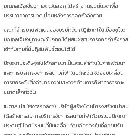
มณฑลเจ้อเจียงทางตะวันออก ได้สร้างหุ่นยนต์นวดเพื่อ
บรรเทาอาการปวดเมื่อยหลังการออกกำลังกาย
ขณะที่จักรยานฟิตเนสของบริษัทฉีปา (Qiber) ในเมืองซูโจว
มณฑลเจียงซูทางตะวันออก ได้ผสมผสานการออกกำลังกาย
เข้ากับเกมที่มีปฏิสัมพันธ์ตอบโต้ได้
ปัญญาประดิษฐ์ยังได้กลายมาเป็นส่วนสำคัญในการพัฒนา
และการบริหารจัดการสนามกีฬาในแต่ละวัน ช่วยขับเคลื่อน
การยกระดับสิ่งอำนวยความสะดวกด้านการกีฬาสาธารณะ
ขนาดเล็กทั่วจีน
เมตาสเปซ (Metaspace) บริษัทผู้สร้างโดมโครงสร้างเป่าลม
ได้สร้างกรอบการบริหารจัดการสนามกีฬาด้วยระบบปัญญา
ประดิษฐ์ โดยมีระบบที่ขับเคลื่อนด้วยอัลกอริธึมที่คอยปรับ