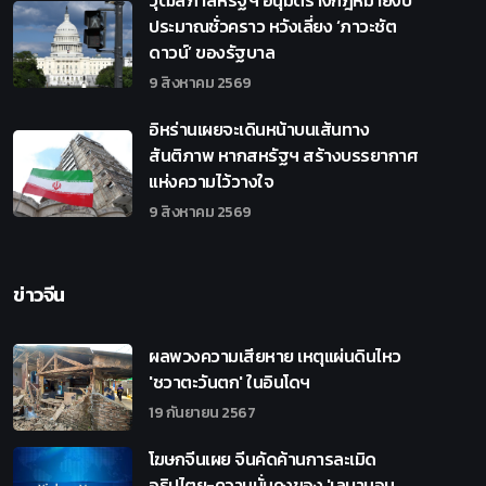
ประมาณชั่วคราว หวังเลี่ยง ‘ภาวะชัต
ดาวน์’ ของรัฐบาล
9 สิงหาคม 2569
อิหร่านเผยจะเดินหน้าบนเส้นทาง
สันติภาพ หากสหรัฐฯ สร้างบรรยากาศ
แห่งความไว้วางใจ
9 สิงหาคม 2569
ข่าวจีน
ผลพวงความเสียหาย เหตุแผ่นดินไหว
'ชวาตะวันตก' ในอินโดฯ
19 กันยายน 2567
โฆษกจีนเผย จีนคัดค้านการละเมิด
อธิปไตย-ความมั่นคงของ 'เลบานอน