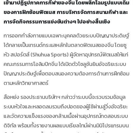
เข้ามาปฏิรูปภาคการกีฬาของจีน โดยพลิกโฉมรูปแบบเดิม
ของการฝึกซ้อมฟิตเนส การบริหารจัดการสนามกีฬา และ
การจัดกิจกรรมการแข่งขันต่างๆ ไปอย่างสิ้นเชิง
การออกกำลังกายแบบเฉพาะบุคคลด้วยระบบปัญญาประดิษฐ์
ได้กลายเป็นเทรนด์กระแสหลักในตลาดฟิตเนสของจีน โดยซู
หัว สปอร์ตส์ (Shuhua Sports) ผู้จัดหาอุปกรณ์ฟิตเนสให้แก่
คณะกรรมการโอลิมปิกจีน ได้เปิดตัวโซลูชันยิมอัจฉริยะระบบ
ปัญญาประดิษฐ์เพื่อตอบสนองความต้องการด้านการฝึกซ้อม
ตามหลักวิทยาศาสตร์
สือหย่ง รองประธานบริษัทฯ กล่าวว่าระบบนี้จะรวบรวมข้อมูล
ระบบหัวใจและหลอดลมรวมถึงปอดของผู้ใช้ผ่านลู่วิ่งอัจฉริยะ
และวัดความแข็งแรงของกล้ามเนื้อผ่านอุปกรณ์ทดสอบระบบ
ดิจิทัล พร้อมทั้งรายงานผลแบบเรียลไทม์ผ่านมินิโปรแกรมบน