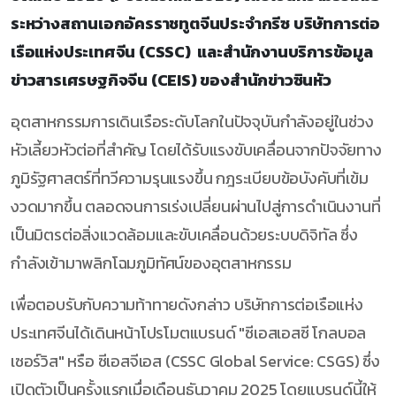
ระหว่างสถานเอกอัครราชทูตจีนประจำกรีซ บริษัทการต่อ
เรือแห่งประเทศจีน (CSSC) และสำนักงานบริการข้อมูล
ข่าวสารเศรษฐกิจจีน (CEIS) ของสำนักข่าวซินหัว
อุตสาหกรรมการเดินเรือระดับโลกในปัจจุบันกำลังอยู่ในช่วง
หัวเลี้ยวหัวต่อที่สำคัญ โดยได้รับแรงขับเคลื่อนจากปัจจัยทาง
ภูมิรัฐศาสตร์ที่ทวีความรุนแรงขึ้น กฎระเบียบข้อบังคับที่เข้ม
งวดมากขึ้น ตลอดจนการเร่งเปลี่ยนผ่านไปสู่การดำเนินงานที่
เป็นมิตรต่อสิ่งแวดล้อมและขับเคลื่อนด้วยระบบดิจิทัล ซึ่ง
กำลังเข้ามาพลิกโฉมภูมิทัศน์ของอุตสาหกรรม
เพื่อตอบรับกับความท้าทายดังกล่าว บริษัทการต่อเรือแห่ง
ประเทศจีนได้เดินหน้าโปรโมตแบรนด์ "ซีเอสเอสซี โกลบอล
เซอร์วิส" หรือ ซีเอสจีเอส (CSSC Global Service: CSGS) ซึ่ง
เปิดตัวเป็นครั้งแรกเมื่อเดือนธันวาคม 2025 โดยแบรนด์นี้ให้