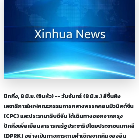
ปักกิ่ง, 8 มิ.ย. (ซินหัว) -- วันจันทร์ (8 มิ.ย.) สีจิ้นผิง
เลขาธิการใหญ่คณะกรรมการกลางพรรคคอมมิวนิสต์จีน
(CPC) และประธานาธิบดีจีน ได้เดินทางออกจากกรุง
ปักกิ่งเพื่อเยือนสาธารณรัฐประชาธิปไตยประชาชนเกาหลี
(DPRK) อย่างเป็นทางการตามคำเชิญจากคิมจองอึน