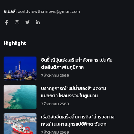
อีเมลล์
:
worldviewthainews@gmail.com
Highlight
จีนชี้ ญี่ปุ่นเร่งเสริมกำลังทหาร เป็นภัย
ต่อสันติภาพในภูมิภาค
7 สิงหาคม 2569
ปรากฏการณ์ ‘แม่น้ำสองสี’ งดงาม
แปลกตา ไหลบรรจบในยูนนาน
7 สิงหาคม 2569
เรือวิจัยจีนเสร็จสิ้นภารกิจ ‘สำรวจทาง
ทะเล’ ในมหาสมุทรแปซิฟิกตะวันตก
7 สิงหาคม 2569