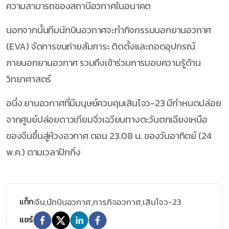
ความสามารถของสถานีอวกาศในอนาคต
นอกจากนั้นทีมนักบินอวกาศจะทำกิจกรรมนอกยานอวกาศ
(EVA) จัดการขนถ่ายสัมภาระ ติดตั้งและถอดอุปกรณ์
ภายนอกยานอวกาศ รวมถึงเข้าร่วมการมอบความรู้ด้าน
วิทยาศาสตร์
อนึ่ง ยานอวกาศที่มีมนุษย์ควบคุมเสินโจว-23 มีกำหนดปล่อย
จากศูนย์ปล่อยดาวเทียมจิ่วเฉวียนทางตะวันตกเฉียงเหนือ
ของจีนขึ้นสู่ห้วงอวกาศ ตอน 23.08 น. ของวันอาทิตย์ (24
พ.ค.) ตามเวลาปักกิ่ง
จีน,
นักบินอวกาศ,
ภารกิจอวกาศ,
เสินโจว-23
แท็ก:
แชร์