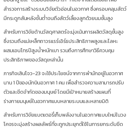
สำรวจการสร้างระบบวิจัยตัวอ่อนในอวกาศ ซึ่งครอบคลุมสัตว์
มีกระดูกสันหลังชั้นต่ำจนถึงสัตว์เลี้ยงลูกด้วยนมชั้นสูง
สำหรับการวิจัยด้านวัสดุศาสตร์จะมุ่งเน้นการผลิตวัสดุขั้นสูง
ซึ่งรวมถึงแม่เหล็กถาวรแรร์เอิร์ธประสิทธิภาพสูงและโลหะ
ผสมเอนโทรปีสูงน้ำหนักเบา รวมถึงการศึกษาวิธีควบคุม
ประสิทธิภาพของวัสดุเหล่านั้น
ภารกิจเสินโจว-23 จะใช้ประโยชน์จากการพำนักอยู่ในอวกาศ
นาน 1 ปีของนักบินอวกาศ 1 คน เพื่อสำรวจความสามารถปรับ
ตัวและขีดจำกัดของมนุษย์ โดยมีเป้าหมายสร้างแผนที่
ร่างกายมนุษย์ในอวกาศแบบหลายระบบและหลายมิติ
สำหรับการวิจัยแบตเตอรี่เก็บพลังงานในอวกาศแบบใหม่ในวง
โคจรจะมุ่งสร้างผลลัพธ์ที่จะถูกประยุกต์ใช้ในการยกระดับขีด