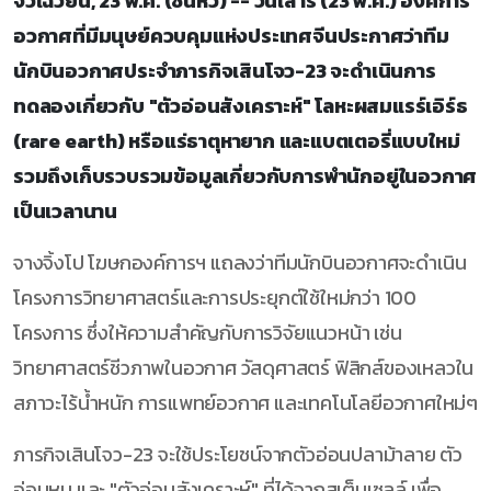
จิ่วเฉวียน, 23 พ.ค. (ซินหัว) -- วันเสาร์ (23 พ.ค.) องค์การ
อวกาศที่มีมนุษย์ควบคุมแห่งประเทศจีนประกาศว่าทีม
นักบินอวกาศประจำภารกิจเสินโจว-23 จะดำเนินการ
ทดลองเกี่ยวกับ "ตัวอ่อนสังเคราะห์" โลหะผสมแรร์เอิร์ธ
(rare earth) หรือแร่ธาตุหายาก และแบตเตอรี่แบบใหม่
รวมถึงเก็บรวบรวมข้อมูลเกี่ยวกับการพำนักอยู่ในอวกาศ
เป็นเวลานาน
จางจิ้งโป โฆษกองค์การฯ แถลงว่าทีมนักบินอวกาศจะดำเนิน
โครงการวิทยาศาสตร์และการประยุกต์ใช้ใหม่กว่า 100
โครงการ ซึ่งให้ความสำคัญกับการวิจัยแนวหน้า เช่น
วิทยาศาสตร์ชีวภาพในอวกาศ วัสดุศาสตร์ ฟิสิกส์ของเหลวใน
สภาวะไร้น้ำหนัก การแพทย์อวกาศ และเทคโนโลยีอวกาศใหม่ๆ
ภารกิจเสินโจว-23 จะใช้ประโยชน์จากตัวอ่อนปลาม้าลาย ตัว
อ่อนหนู และ "ตัวอ่อนสังเคราะห์" ที่ได้จากสเต็มเซลล์ เพื่อ