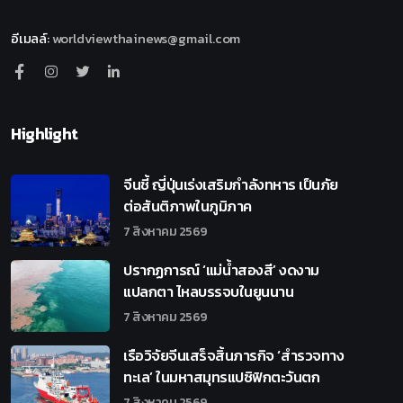
อีเมลล์
:
worldviewthainews@gmail.com
Highlight
จีนชี้ ญี่ปุ่นเร่งเสริมกำลังทหาร เป็นภัย
ต่อสันติภาพในภูมิภาค
7 สิงหาคม 2569
ปรากฏการณ์ ‘แม่น้ำสองสี’ งดงาม
แปลกตา ไหลบรรจบในยูนนาน
7 สิงหาคม 2569
เรือวิจัยจีนเสร็จสิ้นภารกิจ ‘สำรวจทาง
ทะเล’ ในมหาสมุทรแปซิฟิกตะวันตก
7 สิงหาคม 2569