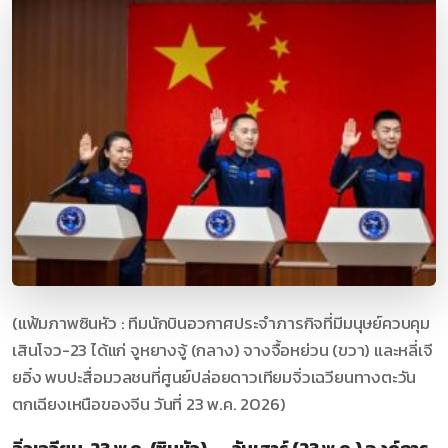
(แฟ้มภาพซินหัว : ทีมนักบินอวกาศประจำภารกิจที่มีมนุษย์ควบคุม
เสินโจว-23 ได้แก่ จูหยางจู้ (กลาง) จางจื้อหย่วน (ขวา) และหลี่เจี
ยอิ๋ง พบปะสื่อมวลชนที่ศูนย์ปล่อยดาวเทียมจิ่วเฉวียนทางตะวัน
ตกเฉียงเหนือของจีน วันที่ 23 พ.ค. 2026)