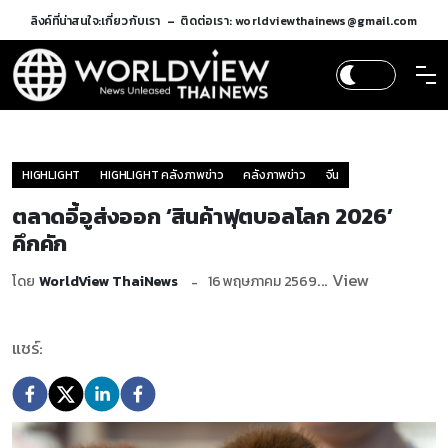
ลิงค์ที่น่าสนใจ:
เกี่ยวกับเรา
ติดต่อเรา: worldviewthainews@gmail.com
HIGHLIGHT
HIGHLIGHT คลังภาพข่าว
คลังภาพข่าว
จีน
ตลาดอี้อูส่งออก ‘สินค้าฟุตบอลโลก 2026’
คึกคัก
... View
โดย
WorldView ThaiNews
16 พฤษภาคม 2569
แชร์: