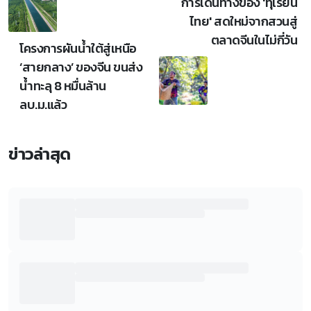
การเดินทางของ 'ทุเรียน
ไทย' สดใหม่จากสวนสู่
ตลาดจีนในไม่กี่วัน
โครงการผันน้ำใต้สู่เหนือ
‘สายกลาง’ ของจีน ขนส่ง
น้ำทะลุ 8 หมื่นล้าน
ลบ.ม.แล้ว
ข่าวล่าสุด