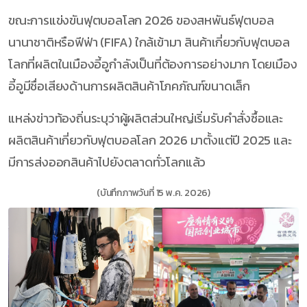
ขณะการแข่งขันฟุตบอลโลก 2026 ของสหพันธ์ฟุตบอล
นานาชาติหรือฟีฟ่า (FIFA) ใกล้เข้ามา สินค้าเกี่ยวกับฟุตบอล
โลกที่ผลิตในเมืองอี้อูกำลังเป็นที่ต้องการอย่างมาก โดยเมือง
อี้อูมีชื่อเสียงด้านการผลิตสินค้าโภคภัณฑ์ขนาดเล็ก
แหล่งข่าวท้องถิ่นระบุว่าผู้ผลิตส่วนใหญ่เริ่มรับคำสั่งซื้อและ
ผลิตสินค้าเกี่ยวกับฟุตบอลโลก 2026 มาตั้งแต่ปี 2025 และ
มีการส่งออกสินค้าไปยังตลาดทั่วโลกแล้ว
(บันทึกภาพวันที่ 15 พ.ค. 2026)