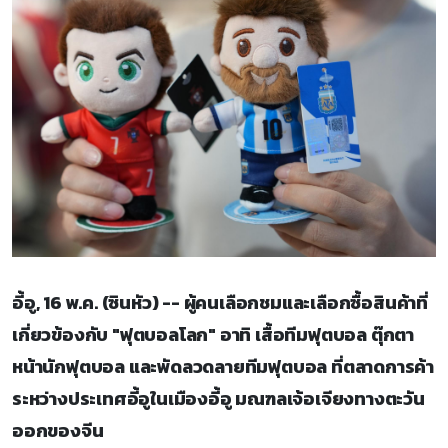
อี้อู, 16 พ.ค. (ซินหัว) -- ผู้คนเลือกชมและเลือกซื้อสินค้าที่
เกี่ยวข้องกับ "ฟุตบอลโลก" อาทิ เสื้อทีมฟุตบอล ตุ๊กตา
หน้านักฟุตบอล และพัดลวดลายทีมฟุตบอล ที่ตลาดการค้า
ระหว่างประเทศอี้อูในเมืองอี้อู มณฑลเจ้อเจียงทางตะวัน
ออกของจีน