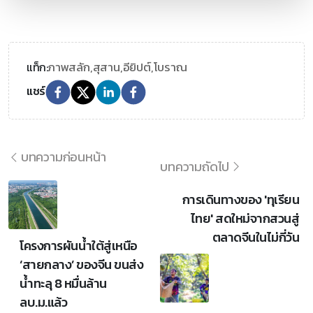
ภาพสลัก,
สุสาน,
อียิปต์,
โบราณ
แท็ก:
แชร์
บทความก่อนหน้า
บทความถัดไป
การเดินทางของ 'ทุเรียน
ไทย' สดใหม่จากสวนสู่
ตลาดจีนในไม่กี่วัน
โครงการผันน้ำใต้สู่เหนือ
‘สายกลาง’ ของจีน ขนส่ง
น้ำทะลุ 8 หมื่นล้าน
ลบ.ม.แล้ว