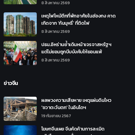
8 สิงหาคม 2569
เหตุไฟไหม้ตึกที่พักอาศัยในฮ่องกง คาด
เกิดจาก ‘ก้นบุหรี่’ ที่ติดไฟ
8 สิงหาคม 2569
ปธน.อิหร่านย้ำเดินหน้าเจรจาสหรัฐฯ
แต่ไม่ยอมถูกบีบบังคับให้ยอมแพ้
8 สิงหาคม 2569
ข่าวจีน
ผลพวงความเสียหาย เหตุแผ่นดินไหว
'ชวาตะวันตก' ในอินโดฯ
19 กันยายน 2567
โฆษกจีนเผย จีนคัดค้านการละเมิด