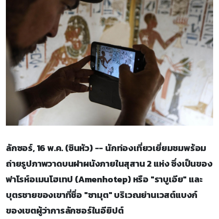
ลักซอร์, 16 พ.ค. (ซินหัว) -- นักท่องเที่ยวเยี่ยมชมพร้อม
ถ่ายรูปภาพวาดบนฝาผนังภายในสุสาน 2 แห่ง ซึ่งเป็นของ
ฟาโรห์อเมนโฮเทป (Amenhotep) หรือ "ราบูเอีย" และ
บุตรชายของเขาที่ชื่อ "ซามุต" บริเวณย่านเวสต์แบงก์
ของเขตผู้ว่าการลักซอร์ในอียิปต์