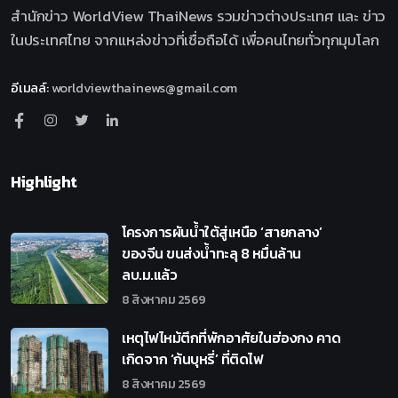
สำนักข่าว WorldView ThaiNews รวมข่าวต่างประเทศ และ ข่าว
ในประเทศไทย จากแหล่งข่าวที่เชื่อถือได้ เพื่อคนไทยทั่วทุกมุมโลก
อีเมลล์
:
worldviewthainews@gmail.com
Highlight
โครงการผันน้ำใต้สู่เหนือ ‘สายกลาง’
ของจีน ขนส่งน้ำทะลุ 8 หมื่นล้าน
ลบ.ม.แล้ว
8 สิงหาคม 2569
เหตุไฟไหม้ตึกที่พักอาศัยในฮ่องกง คาด
เกิดจาก ‘ก้นบุหรี่’ ที่ติดไฟ
8 สิงหาคม 2569