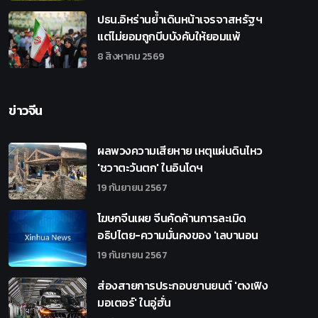
ปธน.อิหร่านย้ำเดินหน้าเจรจาสหรัฐฯ
แต่ไม่ยอมถูกบีบบังคับให้ยอมแพ้
8 สิงหาคม 2569
ข่าวจีน
ผลพวงความเสียหาย เหตุแผ่นดินไหว
'ชวาตะวันตก' ในอินโดฯ
19 กันยายน 2567
โฆษกจีนเผย จีนคัดค้านการละเมิด
อธิปไตย-ความมั่นคงของ 'เลบานอน
19 กันยายน 2567
ส่องสายการประกอบยานยนต์ 'ตงเฟิง
มอเตอร์' ในอู่ฮั่น