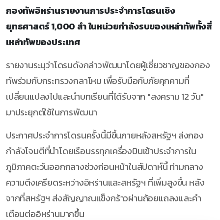
กองทัพอิหร่านรายงานการประจำการโดรนเชิง
ยุทธศาสตร์ 1,000 ลำ ในหน่วยกำลังรบของเหล่าทัพทั้งสี่
เหล่าทัพของประเทศ
รายงานระบุว่าโดรนดังกล่าวพัฒนาโดยผู้เชี่ยวชาญของกอง
ทัพร่วมกับกระทรวงกลาโหม เพื่อรับมือกับภัยคุกคามที่
เปลี่ยนแปลงไปและนำบทเรียนที่ได้รับจาก "สงคราม 12 วัน"
มาประยุกต์ใช้ในการพัฒนา
ประกาศประจำการโดรนครั้งนี้มีขึ้นภายหลังสหรัฐฯ ส่งกอง
กำลังโจมตีที่นำโดยเรือบรรทุกเครื่องบินเข้าประจำการใน
ภูมิภาคตะวันออกกลางช่วงก่อนหน้าในสัปดาห์นี้ ท่ามกลาง
ความตึงเครียดระหว่างอิหร่านและสหรัฐฯ ที่เพิ่มสูงขึ้น หลัง
จากที่สหรัฐฯ ส่งสัญญาณแข็งกร้าวผ่านถ้อยแถลงและคำ
เตือนต่ออิหร่านมากขึ้น