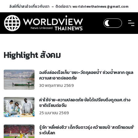
ลิงค์ที่น่าสนใจ:
เกี่ยวกับเรา
ติดต่อเรา: worldviewthainews@gmail.com
Highlight สังคม
ฉงชิ่งล่องเรือเก็บ ‘ขยะ-วัตถุลอยน้ำ’ ช่วงน้ำหลาก ดูแล
ความสะอาดปลอดภัย
30 พฤษภาคม 2569
ค่าใช้จ่าย-ความปลอดภัย ข้อได้เปรียบดึงดูดนศ.ต่าง
ชาติเรียนต่อจีน
25 เมษายน 2569
รู้จัก ‘หลี่หย่งชิว’ เด็กจีนดาวรุ่ง คว้าแชมป์ ‘สตรีทแดนซ์’
ระดับโลก