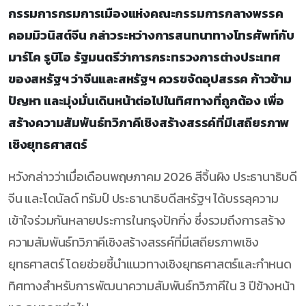
กรรมการกรมการเมืองแห่งคณะกรรมการกลาง
พรรค
คอมมิวนิสต์จีน กล่าวระหว่างการสนทนาทางโทรศัพท์กับ
มาร์โค รูบิโอ รัฐมนตรีว่าการกระทรวงการต่างประเทศ
ของสหรัฐฯ ว่าจีนและสหรัฐฯ ควรขจัดอุปสรรค ก้าวข้าม
ปัญหา และมุ่งมั่นเดินหน้าต่อไปในทิศทางที่ถูกต้อง เพื่อ
สร้างความสัมพันธ์ทวิภาคีเชิงสร้างสรรค์ที่มีเสถียรภาพ
เชิงยุทธศาสตร์
หวังกล่าวว่าเมื่อเดือนพฤษภาคม 2026 สีจิ้นผิง ประธานาธิบดี
จีน และโดนัลด์ ทรัมป์ ประธานาธิบดีสหรัฐฯ ได้บรรลุความ
เข้าใจร่วมกันหลายประการในกรุงปักกิ่ง ซึ่งรวมถึงการสร้าง
ความสัมพันธ์ทวิภาคีเชิงสร้างสรรค์ที่มีเสถียรภาพเชิง
ยุทธศาสตร์ โดยช่วยชี้นำแนวทางเชิงยุทธศาสตร์และกำหนด
ทิศทางสำหรับการพัฒนาความสัมพันธ์ทวิภาคีใน 3 ปีข้างหน้า