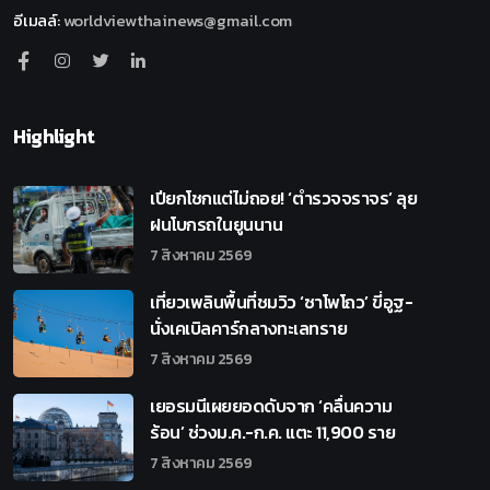
อีเมลล์
:
worldviewthainews@gmail.com
Highlight
เปียกโชกแต่ไม่ถอย! ‘ตำรวจจราจร’ ลุย
ฝนโบกรถในยูนนาน
7 สิงหาคม 2569
เที่ยวเพลินพื้นที่ชมวิว ‘ซาโพโถว’ ขี่อูฐ-
นั่งเคเบิลคาร์กลางทะเลทราย
7 สิงหาคม 2569
เยอรมนีเผยยอดดับจาก ‘คลื่นความ
ร้อน’ ช่วงม.ค.-ก.ค. แตะ 11,900 ราย
7 สิงหาคม 2569