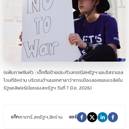
(แฟ้มภาพซินหัว : เด็กถือป้ายประท้วงกรณีสหรัฐฯ และอิสราเอล
โจมตีอิหร่าน บริเวณด้านนอกศาลาว่าการเมืองลอสแอนเจลิสใน
รัฐแคลิฟอร์เนียของสหรัฐฯ วันที่ 7 มี.ค. 2026)
กาตาร์,
สหรัฐฯ,
อิหร่าน
แท็ก:
แชร์