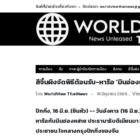
ลิงค์ที่น่าสนใจ:
เกี่ยวกับเรา
ติดต่อเรา: worldviewthainews@
การเมือง
จีน
ภาพ ผู้นำจีน/นักการเมือง
สังคม
สีจิ้นผิง
สีจิ้นผิงจัดพิธีต้อนรับ-หารือ ‘มินอ่อง
... Vi
โดย
WorldView ThaiNews
16 มิถุนายน 2569
ปักกิ่ง, 16 มิ.ย. (ซินหัว) -- วันอังคาร (16 มิ.
หารือกับมินอ่องหล่าย ประธานาธิบดีเมียนม
ประชาชน ใจกลางกรุงปักกิ่งของจีน