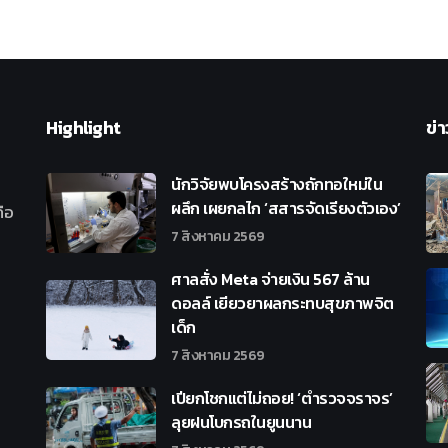
Highlight
ข่า
นักวิจัยพบโครงสร้างถักทอใหม่ใน
ผลึก เผยกลไก ‘สสารจัดเรียงตัวเอง’
ือ
7 สิงหาคม 2569
ศาลสั่ง Meta จ่ายเงิน 567 ล้าน
ดอลล์ เยียวยาผลกระทบสุขภาพจิต
เด็ก
7 สิงหาคม 2569
เปียกโชกแต่ไม่ถอย! ‘ตำรวจจราจร’
ลุยฝนโบกรถในยูนนาน