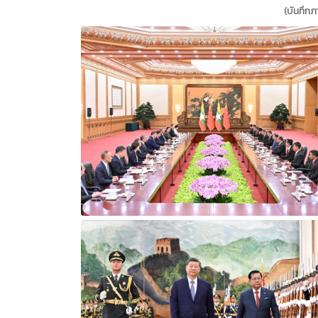
(บันทึกภา