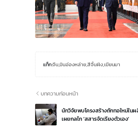
จีน,
มินอ่องหล่าย,
สีจิ้นผิง,
เมียนมา
แท็ก:
บทความก่อนหน้า
นักวิจัยพบโครงสร้างถักทอใหม่ในผล
เผยกลไก ‘สสารจัดเรียงตัวเอง’