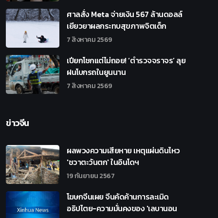
ศาลสั่ง Meta จ่ายเงิน 567 ล้านดอลล์
เยียวยาผลกระทบสุขภาพจิตเด็ก
7 สิงหาคม 2569
เปียกโชกแต่ไม่ถอย! ‘ตำรวจจราจร’ ลุย
ฝนโบกรถในยูนนาน
7 สิงหาคม 2569
ข่าวจีน
ผลพวงความเสียหาย เหตุแผ่นดินไหว
'ชวาตะวันตก' ในอินโดฯ
19 กันยายน 2567
โฆษกจีนเผย จีนคัดค้านการละเมิด
อธิปไตย-ความมั่นคงของ 'เลบานอน