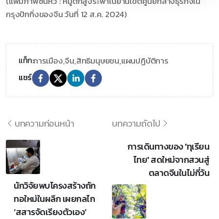
(แฟ้มภาพซินหัว : หมู่ตึกสูงระฟ้าในย่านเขตศูนย์กลางธุรกิจใน
กรุงปักกิ่งของจีน วันที่ 12 ส.ค. 2024)
การเมือง,
จีน,
สิทธิมนุษยชน,
แผนปฏิบัติการ
แท็ก:
แชร์
บทความก่อนหน้า
บทความถัดไป
การเดินทางของ 'ทุเรียน
ไทย' สดใหม่จากสวนสู่
ตลาดจีนในไม่กี่วัน
นักวิจัยพบโครงสร้างถัก
ทอใหม่ในผลึก เผยกลไก
‘สสารจัดเรียงตัวเอง’