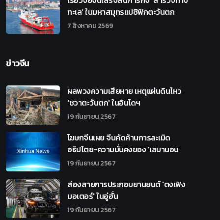
เรือวิจัยจีนเสร็จสิ้นภารกิจ ‘สำรวจทาง
ทะเล’ ในมหาสมุทรแปซิฟิกตะวันตก
7 สิงหาคม 2569
ข่าวจีน
ผลพวงความเสียหาย เหตุแผ่นดินไหว
'ชวาตะวันตก' ในอินโดฯ
19 กันยายน 2567
โฆษกจีนเผย จีนคัดค้านการละเมิด
อธิปไตย-ความมั่นคงของ 'เลบานอน
19 กันยายน 2567
ส่องสายการประกอบยานยนต์ 'ตงเฟิง
มอเตอร์' ในอู่ฮั่น
19 กันยายน 2567