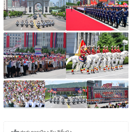
แท็ก: