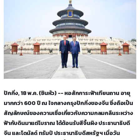
ปักกิ่ง, 18 พ.ค. (ซินหัว) -- หอสักการะฟ้าเทียนถาน อายุ
มากกว่า 600 ปี ณ ใจกลางกรุงปักกิ่งของจีน ซึ่งถือเป็น
สัญลักษณ์ของความเชื่อเกี่ยวกับความกลมกลืนระหว่าง
ฟ้ากับดินมาแต่โบราณ ได้ต้อนรับสีจิ้นผิง ประธานาธิบดี
จีน และโดนัลด์ ทรัมป์ ประธานาธิบดีสหรัฐฯ เมื่อวัน