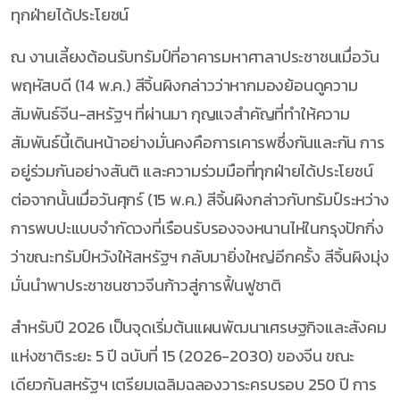
ทุกฝ่ายได้ประโยชน์
ณ งานเลี้ยงต้อนรับทรัมป์ที่อาคารมหาศาลาประชาชนเมื่อวัน
พฤหัสบดี (14 พ.ค.) สีจิ้นผิงกล่าวว่าหากมองย้อนดูความ
สัมพันธ์จีน-สหรัฐฯ ที่ผ่านมา กุญแจสำคัญที่ทำให้ความ
สัมพันธ์นี้เดินหน้าอย่างมั่นคงคือการเคารพซึ่งกันและกัน การ
อยู่ร่วมกันอย่างสันติ และความร่วมมือที่ทุกฝ่ายได้ประโยชน์
ต่อจากนั้นเมื่อวันศุกร์ (15 พ.ค.) สีจิ้นผิงกล่าวกับทรัมป์ระหว่าง
การพบปะแบบจำกัดวงที่เรือนรับรองจงหนานไห่ในกรุงปักกิ่ง
ว่าขณะทรัมป์หวังให้สหรัฐฯ กลับมายิ่งใหญ่อีกครั้ง สีจิ้นผิงมุ่ง
มั่นนำพาประชาชนชาวจีนก้าวสู่การฟื้นฟูชาติ
สำหรับปี 2026 เป็นจุดเริ่มต้นแผนพัฒนาเศรษฐกิจและสังคม
แห่งชาติระยะ 5 ปี ฉบับที่ 15 (2026-2030) ของจีน ขณะ
เดียวกันสหรัฐฯ เตรียมเฉลิมฉลองวาระครบรอบ 250 ปี การ