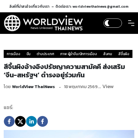
ลิงค์ที่น่าสนใจ:
เกี่ยวกับเรา
ติดต่อเรา: worldviewthainews@gmail.com
การเมือง
จีน
ต่างประเทศ
ภาพ ผู้นำจีน/นักการเมือง
สังคม
สีจิ้นผิง
สีจิ้นผิงอ้างอิงปรัชญาความสามัคคี ส่งเสริม
‘จีน-สหรัฐฯ’ ดำรงอยู่ร่วมกัน
... View
โดย
WorldView ThaiNews
18 พฤษภาคม 2569
แชร์: