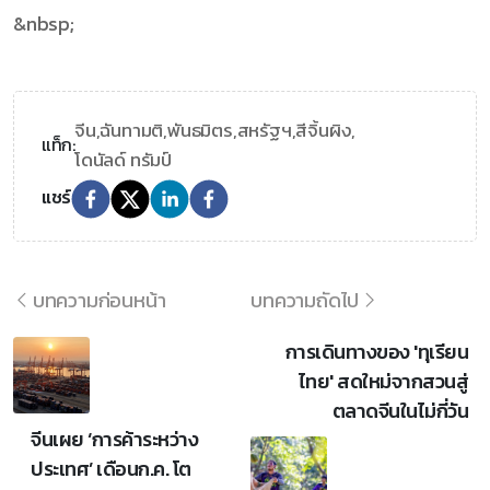
&nbsp;
จีน,
ฉันทามติ,
พันธมิตร,
สหรัฐฯ,
สีจิ้นผิง,
แท็ก:
โดนัลด์ ทรัมป์
แชร์
บทความก่อนหน้า
บทความถัดไป
การเดินทางของ 'ทุเรียน
ไทย' สดใหม่จากสวนสู่
ตลาดจีนในไม่กี่วัน
จีนเผย ‘การค้าระหว่าง
ประเทศ’ เดือนก.ค. โต