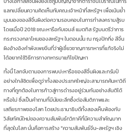
บางโอกาสสีจิ้นผิงยังใช้ภูมิปัญญาจากตำราจีนโบราณในการ
แลกเปลี่ยนความคิดเห็นกับคณะเจ้าหน้าที่สหรัฐฯ เพื่อเน้นย้ำ
มุมมองของสีจิ้นผิงต่อความรอบคอบในการทำสงครามสู้รบ
โดยเมื่อปี 2018 ขณะหารือกับเจมส์ แมตทิส รัฐมนตรีว่าการ
กระทรวงกลาโหมของสหรัฐฯ ในตอนนั้น ณ กรุงปักกิ่ง สีจิ้น
ผิงอ้างอิงคำพังเพยจีนที่ว่าผู้เชี่ยวชาญการทหารที่แท้จริงไม่
ได้อยากใช้วิธีการทางทหารมาแก้ไขปัญหา
ทั้งนี้ โลกจับตามองการพบปะหารือของสีจิ้นผิงและทรัมป์
อย่างใกล้ชิดเพื่อดูว่าทั้งสองประเทศใหญ่จะสามารถค้นหาวิถี
ทางที่ถูกต้องในการก้าวสู่การดำรงอยู่ร่วมกันอย่างสันติได้
หรือไม่ ซึ่งเป็นคำถามที่มีนัยยะลึกซึ้งต่อสันติภาพและ
เสถียรภาพของโลก โดยประธานาธิบดีทั้งสองเห็นพ้องกับ
วิสัยทัศน์ใหม่ของความสัมพันธ์ทวิภาคีที่มีความสำคัญมาก
ที่สุดในโลก นั่นคือการสร้าง "ความสัมพันธ์จีน-สหรัฐฯ เชิง