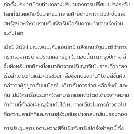
ก่อตั้งประเทศ โดยท่ามกลางบริบทของการเปลี่ยนแปลงระดับ
โลกที่ไม่เคยเกิดขึ้นมาก่อน หลายฝ่ายต่างคาดหวังว่าจีนและ
สหรัฐฯ จะทำงานร่วมกันเพื่อรับมือกับความท้าทายเร่งด่วน
ระดับโลก
เมื่อปี 2024 ขณะพบปะกับแอนโทนี บลิงเคน รัฐมนตรีว่าการ
กระทรวงการต่างประเทศสหรัฐฯ ในตอนนั้น ณ กรุงปักกิ่ง สี
จิ้นผิงหยิบยกอีกหนึ่งแนวคิดจากปรัชญาจีนโบราณที่ว่า "ลง
เรือลำเดียวกันแล้วควรช่วยเหลือซึ่งกันและกัน" โดยสีจิ้นผิง
กล่าวว่าผู้อยู่อาศัยบนโลกใบเดียวกันควรช่วยเหลือซึ่งกันและ
กัน ไม่มีใครหรือประเทศใดสามารถแยกตัวโดดเดี่ยวจากความ
ท้าท้ายที่กำลังเผชิญร่วมกันได้ หนทางเดียวในการก้าวต่อไป
คือความสามัคคีและการอยู่ร่วมกันอย่างกลมกลืนปรองดอง
การประชุมสุดยอดระหว่างสีจิ้นผิงกับทรัมป์ครั้งล่าสุดนี้ ทั้ง