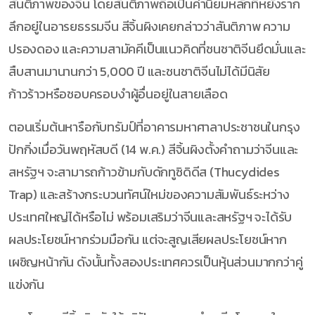
สันติภาพของจีน โดยสันติภาพถือเป็นค่านิยมหลักที่หยั่งราก
ลึกอยู่ในอารยธรรมจีน สีจิ้นผิงเคยกล่าวว่าสันติภาพ ความ
ปรองดอง และความสามัคคีเป็นแนวคิดที่ชนชาติจีนยึดมั่นและ
สืบสานมานานกว่า 5,000 ปี และชนชาติจีนไม่ได้มีนิสัย
ก้าวร้าวหรือชอบครอบงำผู้อื่นอยู่ในสายเลือด
ตอนเริ่มต้นหารือกับทรัมป์ที่อาคารมหาศาลาประชาชนในกรุง
ปักกิ่งเมื่อวันพฤหัสบดี (14 พ.ค.) สีจิ้นผิงตั้งคำถามว่าจีนและ
สหรัฐฯ จะสามารถก้าวข้ามกับดักทูซิดิดีส (Thucydides
Trap) และสร้างกระบวนทัศน์ใหม่ของความสัมพันธ์ระหว่าง
ประเทศใหญ่ได้หรือไม่ พร้อมเสริมว่าจีนและสหรัฐฯ จะได้รับ
ผลประโยชน์หากร่วมมือกัน แต่จะสูญเสียผลประโยชน์หาก
เผชิญหน้ากัน ดังนั้นทั้งสองประเทศควรเป็นหุ้นส่วนมากกว่าคู่
แข่งกัน