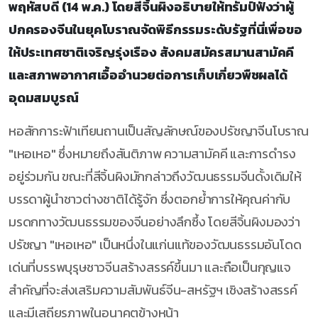
พฤหัสบดี (14 พ.ค.) โดยสีจิ้นผิงอธิบายให้ทรัมป์ฟังว่าผู้
ปกครองจีนในยุคโบราณจัดพิธีกรรมระดับรัฐที่นี่เพื่อขอ
ให้ประเทศชาติเจริญรุ่งเรือง สังคมสมัครสมานสามัคคี
และสภาพอากาศเอื้ออำนวยต่อการเก็บเกี่ยวพืชผลได้
อุดมสมบูรณ์
หอสักการะฟ้าเทียนถานเป็นสัญลักษณ์ของปรัชญาจีนโบราณ
"เหอเหอ" ซึ่งหมายถึงสันติภาพ ความสามัคคี และการดำรง
อยู่ร่วมกัน ขณะที่สีจิ้นผิงมักกล่าวถึงวัฒนธรรมจีนดั้งเดิมให้
บรรดาผู้นำชาวต่างชาติได้รู้จัก ซึ่งตอกย้ำการให้คุณค่ากับ
มรดกทางวัฒนธรรมของจีนอย่างลึกซึ้ง โดยสีจิ้นผิงมองว่า
ปรัชญา "เหอเหอ" เป็นหนึ่งในแก่นแท้ของวัฒนธรรมอันโดด
เด่นที่บรรพบุรุษชาวจีนสร้างสรรค์ขึ้นมา และถือเป็นกุญแจ
สำคัญที่จะส่งเสริมความสัมพันธ์จีน-สหรัฐฯ เชิงสร้างสรรค์
และมีเสถียรภาพในอนาคตข้างหน้า