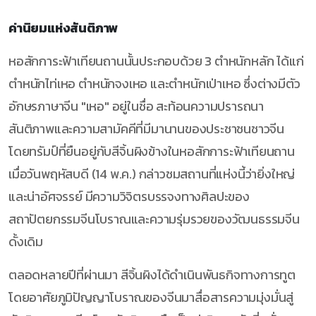
ค่านิยมแห่งสันติภาพ
หอสักการะฟ้าเทียนถานนั้นประกอบด้วย 3 ตำหนักหลัก ได้แก่
ตำหนักไท่เหอ ตำหนักจงเหอ และตำหนักเป่าเหอ ซึ่งต่างมีตัว
อักษรภาษาจีน "เหอ" อยู่ในชื่อ สะท้อนความปรารถนา
สันติภาพและความสามัคคีที่มีมานานของประชาชนชาวจีน
โดยทรัมป์ที่ยืนอยู่กับสีจิ้นผิงข้างในหอสักการะฟ้าเทียนถาน
เมื่อวันพฤหัสบดี (14 พ.ค.) กล่าวชมสถานที่แห่งนี้ว่ายิ่งใหญ่
และน่าอัศจรรย์ มีความวิจิตรบรรจงทางศิลปะของ
สถาปัตยกรรมจีนโบราณและความรุ่มรวยของวัฒนธรรมจีน
ดั้งเดิม
ตลอดหลายปีที่ผ่านมา สีจิ้นผิงได้ดำเนินพันธกิจทางการทูต
โดยอาศัยภูมิปัญญาโบราณของจีนมาสื่อสารความมุ่งมั่นสู่