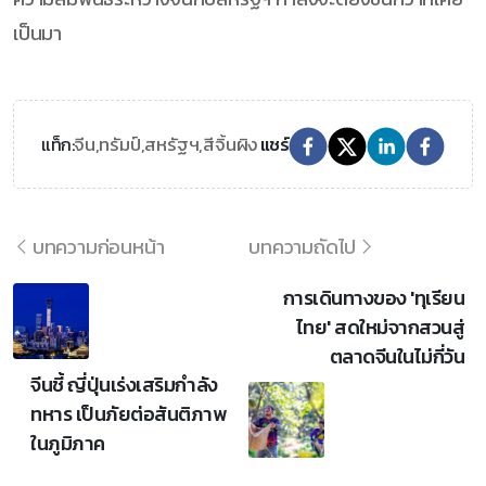
เป็นมา
จีน,
ทรัมป์,
สหรัฐฯ,
สีจิ้นผิง
แท็ก:
แชร์
บทความก่อนหน้า
บทความถัดไป
การเดินทางของ 'ทุเรียน
ไทย' สดใหม่จากสวนสู่
ตลาดจีนในไม่กี่วัน
จีนชี้ ญี่ปุ่นเร่งเสริมกำลัง
ทหาร เป็นภัยต่อสันติภาพ
ในภูมิภาค