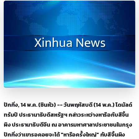
ปักกิ่ง, 14 พ.ค. (ซินหัว) -- วันพฤหัสบดี (14 พ.ค.) โดนัลด์
ทรัมป์ ประธานาธิบดีสหรัฐฯ กล่าวระหว่างหารือกับสีจิ้น
ผิง ประธานาธิบดีจีน ณ อาคารมหาศาลาประชาชนในกรุง
ปักกิ่งว่าเขารอคอยจะได้ "หารือครั้งใหญ่" กับสีจิ้นผิง