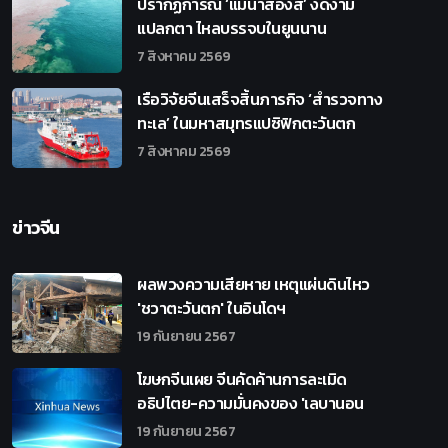
ปรากฏการณ์ ‘แม่น้ำสองสี’ งดงาม
แปลกตา ไหลบรรจบในยูนนาน
7 สิงหาคม 2569
เรือวิจัยจีนเสร็จสิ้นภารกิจ ‘สำรวจทาง
ทะเล’ ในมหาสมุทรแปซิฟิกตะวันตก
7 สิงหาคม 2569
ข่าวจีน
ผลพวงความเสียหาย เหตุแผ่นดินไหว
'ชวาตะวันตก' ในอินโดฯ
19 กันยายน 2567
โฆษกจีนเผย จีนคัดค้านการละเมิด
อธิปไตย-ความมั่นคงของ 'เลบานอน
19 กันยายน 2567