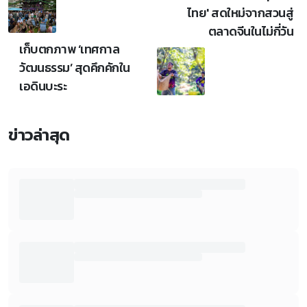
ไทย' สดใหม่จากสวนสู่
ตลาดจีนในไม่กี่วัน
เก็บตกภาพ ‘เทศกาล
วัฒนธรรม’ สุดคึกคักใน
เอดินบะระ
ข่าวล่าสุด