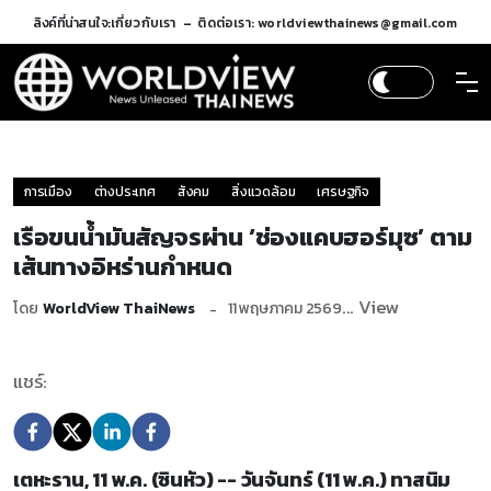
ลิงค์ที่น่าสนใจ:
เกี่ยวกับเรา
ติดต่อเรา: worldviewthainews@gmail.com
การเมือง
ต่างประเทศ
สังคม
สิ่งแวดล้อม
เศรษฐกิจ
เรือขนน้ำมันสัญจรผ่าน ‘ช่องแคบฮอร์มุซ’ ตาม
เส้นทางอิหร่านกำหนด
... View
โดย
WorldView ThaiNews
11 พฤษภาคม 2569
แชร์:
เตหะราน, 11 พ.ค. (ซินหัว) -- วันจันทร์ (11 พ.ค.) ทาสนิม