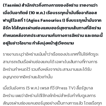
(Tasnim) สำนักข่าวกึ่งทางการของอิหร่าน รายงานว่า
เมื่อวันอาทิตย์ (10 พ.ค.) เรือบรรทุกน้ำมันชื่ออากิออส
ฟานูริโอสที่ 1 (Agios Fanourios I) ซึ่งบรรทุกน้ำมันจาก
อิรัก ได้สัญจรผ่านช่องแคบฮอร์มุซตามเส้นทางที่อิหร่าน
กำหนดหลังจากประสานงานกับทางการอิหร่าน และขณะนี้
อยู่ในอ่าวโอมาน กำลังมุ่งหน้าสู่เวียดนาม
รายงานระบุว่าอิหร่านเน้นย้ำว่าเรือของประเทศที่ไม่ใช่ศัตรูจะ
สามารถเดินเรือผ่านช่องแคบได้ เฉพาะในเส้นทางที่ทางการ
อิหร่านกำหนดไว้ รวมถึงหลังจากประสานงานและได้รับ
อนุญาตจากอิหร่านแล้วเท่านั้น
เมื่อวันอังคาร (5 พ.ค.) เพรส ทีวี (Press TV) สื่อรัฐบาล
อิหร่าน เผยว่าอิหร่านได้ใช้กลไกใหม่สำหรับกำกับดูแลการ
สัญจรผ่านช่องแคบฮอร์มุซอย่างเป็นทางการแล้ว โดยเรือทุก