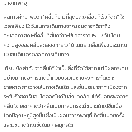
มาจากพายุ
ผลการศึกษาพบว่า "คลื่นที่ยาวที่สุดและเคลื่อนที่เร็วที่สุด" ใช้
เวลาเพียง 12 วันในการเดินทางจากแอนตาร์กติกาถึง
อะแลสกา ขณะที่คลื่นที่สั้นกว่าจะใช้เวลาราว 15-17 วัน โดย
ความสูงของคลื่นลดลงจากราว 10 เมตร เหลือเพียงประมาณ
10 เซนติเมตรตลอดการเดินทาง
เอียน ยัง สำทับว่าคลื่นใต้น้ำเป็นสิ่งที่วัดได้ยาก แต่มีผลกระทบ
อย่างมากต่อการเกิดน้ำท่วมบริเวณชายฝั่ง การกัดเซาะ
ชายหาด การวางเส้นทางเดินเรือ และชั้นบรรยากาศ เนื่องจาก
ระดับก๊าซคาร์บอนไดออกไซด์ในสิ่งแวดล้อมได้รับอิทธิพลจาก
คลื่น โดยเขาคาดว่าคลื่นในมหาสมุทรจะมีขนาดใหญ่ขึ้นเมื่อ
โลกมีอุณหภูมิสูงขึ้น ซึ่งเป็นผลมาจากพายุที่เกิดขึ้นบ่อยครั้ง
และมีขนาดใหญ่ขึ้นในมหาสมุทรใต้