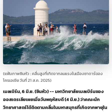
(แฟ้มภาพซินหัว : คลื่นสูงที่เกิดจากลมแรงในเมืองซาดาร์ของ
โครเอเชีย วันที่ 21 ส.ค. 2025)
เมลเบิร์น, 6 มิ.ย. (ซินหัว) -- มหาวิทยาลัยเมลเบิร์นของ
ออสเตรเลียเผยเมื่อวันพฤหัสบดี (4 มิ.ย.) ว่าคณะนัก
วิทยาศาสตร์ได้ติดตามคลื่นในมหาสมุทรที่เกิดจากพายุใน