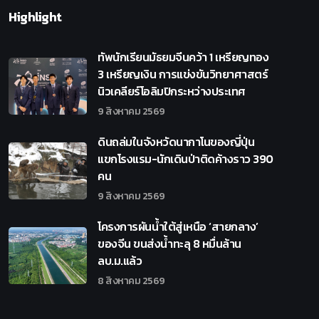
Highlight
ทัพนักเรียนมัธยมจีนคว้า 1 เหรียญทอง
3 เหรียญเงิน การแข่งขันวิทยาศาสตร์
นิวเคลียร์โอลิมปิกระหว่างประเทศ
9 สิงหาคม 2569
ดินถล่มในจังหวัดนากาโนของญี่ปุ่น
แขกโรงแรม-นักเดินป่าติดค้างราว 390
คน
9 สิงหาคม 2569
โครงการผันน้ำใต้สู่เหนือ ‘สายกลาง’
ของจีน ขนส่งน้ำทะลุ 8 หมื่นล้าน
ลบ.ม.แล้ว
8 สิงหาคม 2569