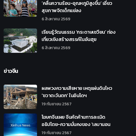
‘คลื่นความร้อน-อุณหภูมิสูงขึ้น’ เอี่ยว
สุขภาพจิตเด็กแย่ลง
6 สิงหาคม 2569
เรียนรู้วัฒนธรรม ‘กระดาษเซวียน’ ท่อง
เที่ยวเชิงสร้างสรรค์ในอันฮุย
6 สิงหาคม 2569
ข่าวจีน
ผลพวงความเสียหาย เหตุแผ่นดินไหว
'ชวาตะวันตก' ในอินโดฯ
19 กันยายน 2567
โฆษกจีนเผย จีนคัดค้านการละเมิด
อธิปไตย-ความมั่นคงของ 'เลบานอน
19 กันยายน 2567