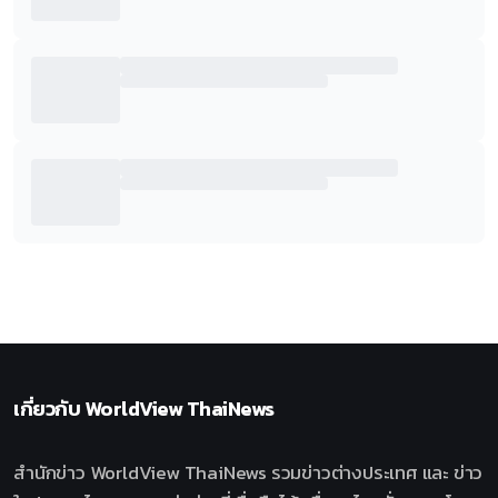
เกี่ยวกับ
WorldView ThaiNews
สำนักข่าว WorldView ThaiNews รวมข่าวต่างประเทศ และ ข่าว