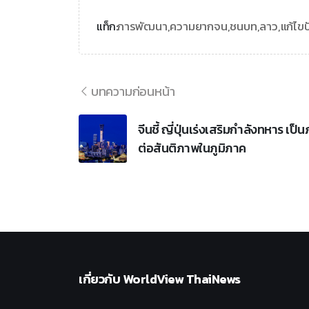
การพัฒนา,
ความยากจน,
ชนบท,
ลาว,
แก้ไข
แท็ก:
บทความก่อนหน้า
จีนชี้ ญี่ปุ่นเร่งเสริมกำลังทหาร เป็น
ต่อสันติภาพในภูมิภาค
เกี่ยวกับ
WorldView ThaiNews