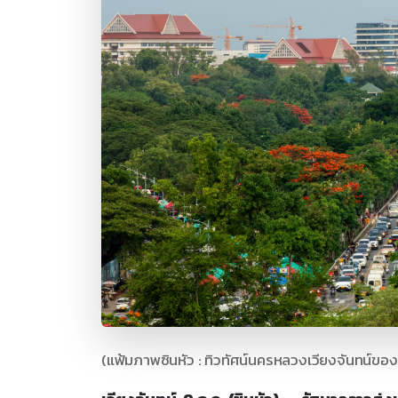
(แฟ้มภาพซินหัว : ทิวทัศน์นครหลวงเวียงจันทน์ของ