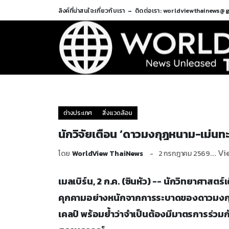
ลิงค์ที่น่าสนใจ:
เกี่ยวกับเรา
ติดต่อเรา: worldviewthainews@
ต่างประเทศ
สิ่งแวดล้อม
นักวิจัยเตือน ‘ดาวมงกุฎหนาม-เม่น
... V
โดย
WorldView ThaiNews
2 กรกฎาคม 2569
เมลเบิร์น, 2 ก.ค. (ซินหัว) -- นักวิทยาศาส
คุกคามอย่างหนักจากการระบาดของดาวมงกุฎห
เคลป์ พร้อมย้ำว่าจำเป็นต้องมีมาตรการร่วม