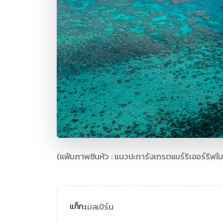
(แฟ้มภาพซินหัว : แนวปะการังเกรตแบร์ริเออร์รีฟใน
เมลเบิร์น
แท็ก: