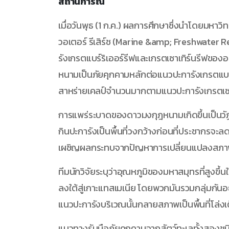
สถานการณ์
เมื่อวันพุธ (1 ก.ค.) ผลการศึกษาซึ่งนำโดยมหา
วอเตอร์ รีเสิร์ช (Marine &amp; Freshwater Res
รังเกรตแบร์ริเออร์รีฟและเกรตเซาเทิร์นรีฟขอ
หนามเป็นภัยคุกคามหลักต่อแนวปะการังเกรตแบร์
สาหร่ายเคลป์จำนวนมากตามแนวปะการังเกรตเซาเ
การแพร่ระบาดของดาวมงกุฎหนามเกิดขึ้นเป็นวัฏจ
กินปะการังเป็นพื้นที่วงกว้างก่อนที่ประชากรจะลด
เผชิญผลกระทบจากปัญหาการเปลี่ยนแปลงสภาพภ
ทีมนักวิจัยระบุว่าอุณหภูมิของมหาสมุทรที่สูงข
ลงใต้สู่เกาะแทสเมเนีย โดยพวกมันรวมกลุ่มกันอ
แนวปะการังบริเวณนั้นกลายสภาพเป็นพื้นที่โล่งเต
แนวทางรับมือภัยคุกคามจากสัตว์ทะเลทั้งสองชน