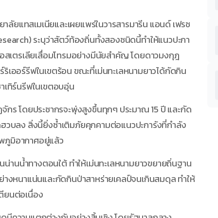
วิทยาลัยแทสเมเนียและเผยแพร่ในวารสารมารีน แอนด์ เฟรช
earch) ระบุว่าสัตว์ท้องถิ่นทั้งสองชนิดนี้ทำให้แนวปะกา
งออสเตรเลียเสื่อมโทรมอย่างมีนัยสำคัญ โดยดาวมงกุฎ
ริเออร์รีฟในเขตร้อน ขณะที่เม่นทะเลหนามยาวได้กัดกิน
ทิร์นรีฟในเขตอบอุ่น
ักร โดยประชากรจะพุ่งสูงขึ้นทุกๆ ประมาณ 15 ปี และกัด
ฮวบลง สิ่งนี้ยิ่งซ้ำเติมภัยคุกคามต่อแนวปะการังที่กำลัง
ูมิอากาศอยู่แล้ว
ึ้นในน่านน้ำทางตอนใต้ ทำให้เม่นทะเลหนามยาวขยายถิ่นฐาน
ย่างหนาแน่นและกัดกินป่าสาหร่ายเคลป์จนเกินสมดุล ทำให้
ียนต่อเนื่อง
ิดมีความแตกต่างกันอย่างสิ้นเชิง โดยรัฐบาลกลาง