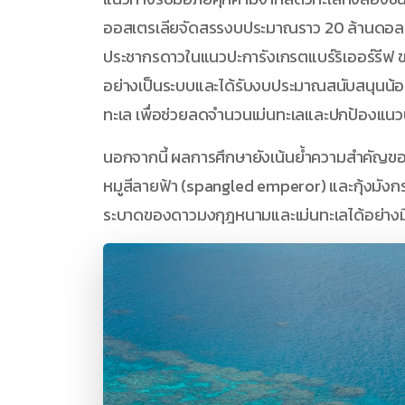
ออสเตรเลียจัดสรรงบประมาณราว 20 ล้านดอลลาร
ประชากรดาวในแนวปะการังเกรตแบร์ริเออร์รีฟ 
อย่างเป็นระบบและได้รับงบประมาณสนับสนุนน้อย
ทะเล เพื่อช่วยลดจำนวนเม่นทะเลและปกป้องแนว
นอกจากนี้ ผลการศึกษายังเน้นย้ำความสำคัญของ
หมูสีลายฟ้า (spangled emperor) และกุ้งมังกร
ระบาดของดาวมงกุฎหนามและเม่นทะเลได้อย่างม