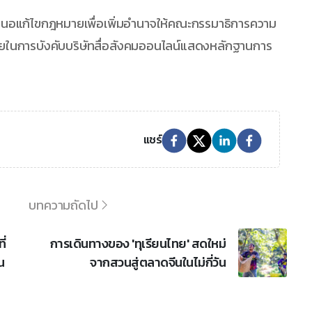
เสนอแก้ไขกฎหมายเพื่อเพิ่มอำนาจให้คณะกรรมาธิการความ
ยในการบังคับบริษัทสื่อสังคมออนไลน์แสดงหลักฐานการ
แชร์
บทความถัดไป
ี่
การเดินทางของ 'ทุเรียนไทย' สดใหม่
น
จากสวนสู่ตลาดจีนในไม่กี่วัน