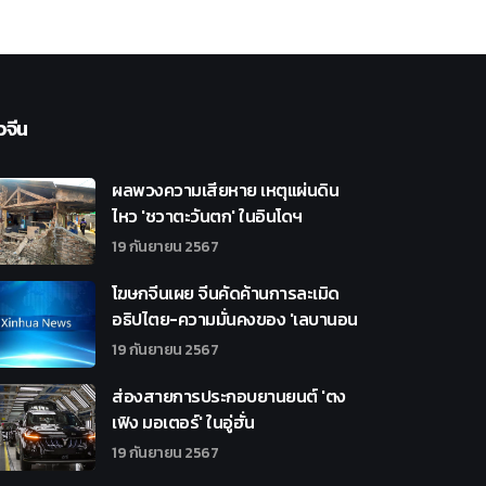
วจีน
ผลพวงความเสียหาย เหตุแผ่นดิน
ไหว 'ชวาตะวันตก' ในอินโดฯ
19 กันยายน 2567
โฆษกจีนเผย จีนคัดค้านการละเมิด
อธิปไตย-ความมั่นคงของ 'เลบานอน
19 กันยายน 2567
ส่องสายการประกอบยานยนต์ 'ตง
เฟิง มอเตอร์' ในอู่ฮั่น
19 กันยายน 2567