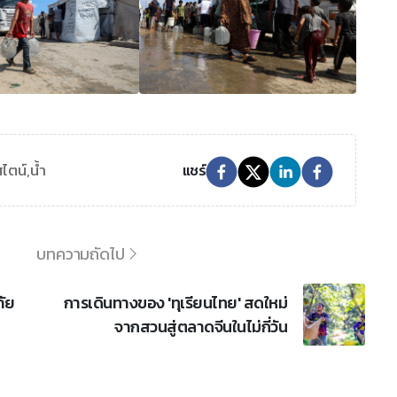
ไตน์,
น้ำ
แชร์
บทความถัดไป
ภัย
การเดินทางของ 'ทุเรียนไทย' สดใหม่
จากสวนสู่ตลาดจีนในไม่กี่วัน