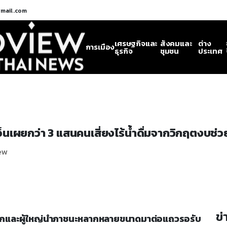
gmail.com
เศรษฐกิจและ
สังคมและ
ต่าง
การเมือง
ธุรกิจ
ชุมชน
ประเทศ
อ็นเผยกว่า 3 แสนคนเสี่ยงไร้น้ำดื่มจากวิกฤตงบช่ว
iew
ข่
ั้งเด็กและผู้ใหญ่นำภาชนะหลากหลายขนาดมาต่อแถวรอรับ