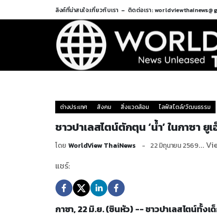
ลิงค์ที่น่าสนใจ:
เกี่ยวกับเรา
ติดต่อเรา: worldviewthainews@
ต่างประเทศ
สังคม
สิ่งแวดล้อม
ไลฟ์สไตล์/วัฒนธรรม
ชาวปาเลสไตน์ตักตุน ‘น้ำ’ ในกาซา ยูเ
... V
โดย
WorldView ThaiNews
22 มิถุนายน 2569
แชร์:
กาซา, 22 มิ.ย. (ซินหัว) -- ชาวปาเลสไตน์ท