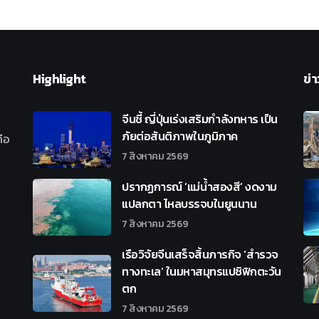
Highlight
ข่า
จีนชี้ ญี่ปุ่นเร่งเสริมกำลังทหาร เป็น
ภัยต่อสันติภาพในภูมิภาค
ือ
7 สิงหาคม 2569
ปรากฏการณ์ ‘แม่น้ำสองสี’ งดงาม
แปลกตา ไหลบรรจบในยูนนาน
7 สิงหาคม 2569
เรือวิจัยจีนเสร็จสิ้นภารกิจ ‘สำรวจ
ทางทะเล’ ในมหาสมุทรแปซิฟิกตะวัน
ตก
7 สิงหาคม 2569