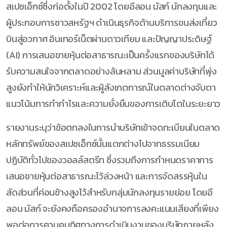
สเปซเอ็กซ์ซึ่งก่อตั้งในปี 2002 โดยอีลอน มัสก์ นักลงทุนและ
ผู้ประกอบการชาวสหรัฐฯ ดำเนินธุรกิจด้านบริการขนส่งเที่ยว
บินสู่อวกาศ อินเทอร์เน็ตผ่านดาวเทียม และปัญญาประดิษฐ์
(AI) การเสนอขายหุ้นต่อสาธารณะเป็นครั้งแรกของบริษัทได้
รับความสนใจจากตลาดอย่างล้นหลาม ส่วนมูลค่าบริษัทที่พุ่ง
สูงยังทำให้นักวิเคราะห์และผู้สังเกตการณ์ในตลาดต่างจับตา
แนวโน้มการทำกำไรและความยั่งยืนของการเติบโตในระยะยาว
รายงานระบุว่าข้อตกลงในการนำบริษัทเข้าจดทะเบียนในตลาด
หลักทรัพย์ของสเปซเอ็กซ์นั้นแตกต่างไปจากธรรมเนียม
ปฏิบัติทั่วไปของวอลล์สตรีท ซึ่งรวมถึงการกำหนดราคาการ
เสนอขายหุ้นต่อสาธารณะไว้ล่วงหน้า และการจัดสรรหุ้นใน
สัดส่วนที่ค่อนข้างสูงไว้สำหรับกลุ่มนักลงทุนรายย่อย โดยอี
ลอน มัสก์ จะยังคงถือครองอำนาจการลงคะแนนเสียงที่เพียง
พอต่อการควบคุมทิศทางการดำเนินงานของบริษัทภายหลัง