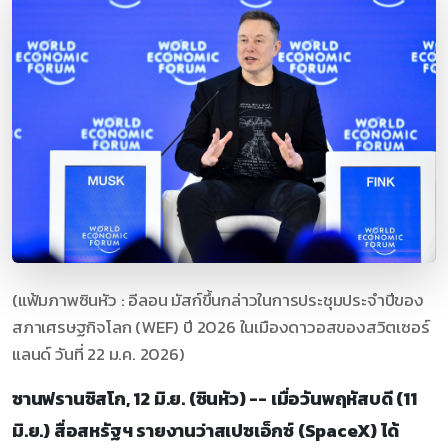
(แฟ้มภาพซินหัว : อีลอน มัสก์ขึ้นกล่าวในการประชุมประจำปีของ
สภาเศรษฐกิจโลก (WEF) ปี 2026 ในเมืองดาวอสของสวิตเซอร์
แลนด์ วันที่ 22 ม.ค. 2026)
ซานฟรานซิสโก, 12 มิ.ย. (ซินหัว) -- เมื่อวันพฤหัสบดี (11
มิ.ย.) สื่อสหรัฐฯ รายงานว่าสเปซเอ็กซ์ (SpaceX) ได้