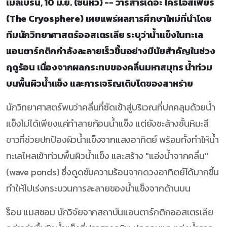
เมลเบิร์น, 10 มิ.ย. (ซินหัว) -- วารสารเดอะ ไครโอสเฟียร์
(The Cryosphere) เผยแพร่ผลการศึกษาใหม่ที่นำโดย
ทีมนักวิทยาศาสตร์ออสเตรเลีย ระบุว่าน้ำแข็งในทะเล
แอนตาร์กติกกำลังละลายเร็วขึ้นอย่างมีนัยสำคัญในช่วง
ฤดูร้อน เนื่องจากผลกระทบของคลื่นมหาสมุทร น้ำท่วม
บนพื้นผิวน้ำแข็ง และการเจริญเติบโตของสาหร่าย
นักวิทยาศาสตร์พบว่าคลื่นที่ซัดเข้าสู่บริเวณที่ปกคลุมด้วยน้ำ
แข็งไม่ได้เพียงแค่ทำลายก้อนน้ำแข็ง แต่ยังชะล้างชั้นหิมะสี
ขาวที่ช่วยปกป้องผิวน้ำแข็งจากแสงอาทิตย์ พร้อมทั้งทำให้น้ำ
ทะเลไหลเข้าท่วมพื้นผิวน้ำแข็ง และสร้าง "แอ่งน้ำจากคลื่น"
(wave ponds) ซึ่งดูดซับความร้อนจากดวงอาทิตย์ได้มากขึ้น
ทำให้ไปเร่งกระบวนการละลายของน้ำแข็งจากด้านบน
ร็อบ แมสซอม นักวิจัยจากสถาบันแอนตาร์กติกออสเตรเลีย