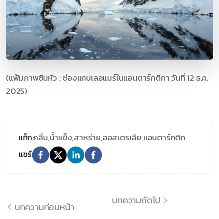
(แฟ้มภาพซินหัว : ช่องแคบเลอแมร์ในแอนตาร์กติกา วันที่ 12 ธ.ค.
2025)
คลื่น,
น้ำแข็ง,
สาหร่าย,
ออสเตรเลีย,
แอนตาร์กติก
แท็ก:
แชร์
บทความถัดไป
บทความก่อนหน้า