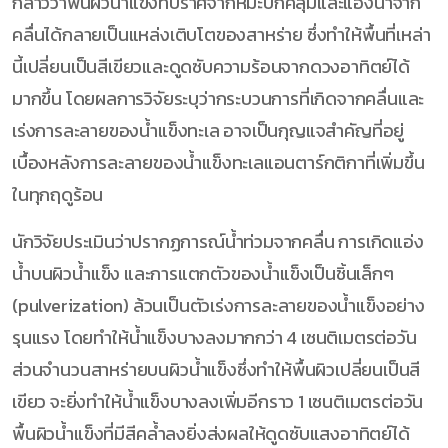
กล่าวว่าพื้นผิวน้ำแข็งที่ปราศจากหิมะปกคลุมและแอ่งน้ำจาก
คลื่นได้กลายเป็นแหล่งเติบโตของสาหร่าย ซึ่งทำให้พื้นที่เหล่า
นี้เปลี่ยนเป็นสีเขียวและดูดซับความร้อนจากดวงอาทิตย์ได้
มากขึ้น โดยผลการวิจัยระบุว่ากระบวนการที่เกิดจากคลื่นและ
เร่งการละลายของน้ำแข็งทะเล อาจเป็นกุญแจสำคัญที่อยู่
เบื้องหลังการละลายของน้ำแข็งทะเลแอนตาร์กติกาที่เพิ่มขึ้น
ในทุกฤดูร้อน
นักวิจัยประเมินว่าปรากฏการณ์น้ำท่วมจากคลื่น การเกิดแอ่ง
น้ำบนผิวน้ำแข็ง และการแตกตัวของน้ำแข็งเป็นชิ้นเล็กๆ
(pulverization) ล้วนเป็นตัวเร่งการละลายของน้ำแข็งอย่าง
รุนแรง โดยทำให้น้ำแข็งบางลงมากกว่า 4 เซนติเมตรต่อวัน
ส่วนจำนวนสาหร่ายบนผิวน้ำแข็งซึ่งทำให้พื้นผิวเปลี่ยนเป็นสี
เขียว จะยิ่งทำให้น้ำแข็งบางลงเพิ่มอีกราว 1 เซนติเมตรต่อวัน
พื้นผิวน้ำแข็งที่มีสีคล้ำลงยิ่งส่งผลให้ดูดซับแสงอาทิตย์ได้