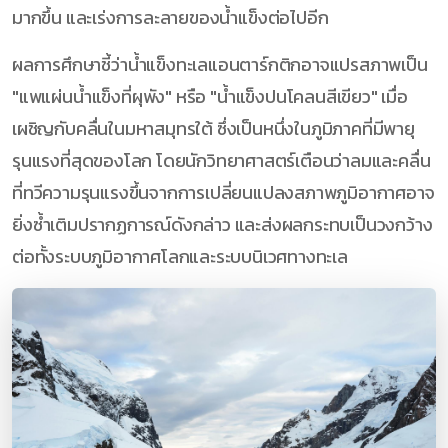
มากขึ้น และเร่งการละลายของน้ำแข็งต่อไปอีก
ผลการศึกษาชี้ว่าน้ำแข็งทะเลแอนตาร์กติกอาจแปรสภาพเป็น
"แพแผ่นน้ำแข็งที่ผุพัง" หรือ "น้ำแข็งปนโคลนสีเขียว" เมื่อ
เผชิญกับคลื่นในมหาสมุทรใต้ ซึ่งเป็นหนึ่งในภูมิภาคที่มีพายุ
รุนแรงที่สุดของโลก โดยนักวิทยาศาสตร์เตือนว่าลมและคลื่น
ที่ทวีความรุนแรงขึ้นจากการเปลี่ยนแปลงสภาพภูมิอากาศอาจ
ยิ่งซ้ำเติมปรากฏการณ์ดังกล่าว และส่งผลกระทบเป็นวงกว้าง
ต่อทั้งระบบภูมิอากาศโลกและระบบนิเวศทางทะเล