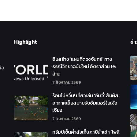
Highlight
ข่า
จีนสร้าง ‘แผนที่ดวงจันทร์’ ทาง
ธรณีวิทยาฉบับใหม่ อัตราส่วน 1:5
ือ
ล้าน
7 สิงหาคม 2569
ร้อนไม่หวั่น! เที่ยวเล่น ‘อันจี๋’ สัมผัส
อากาศเย็นสบายรับซัมเมอร์ในเจ้อ
เจียง
7 สิงหาคม 2569
ทรัมป์เซ็นคำสั่งเก็บภาษีนำเข้า ‘โพลี