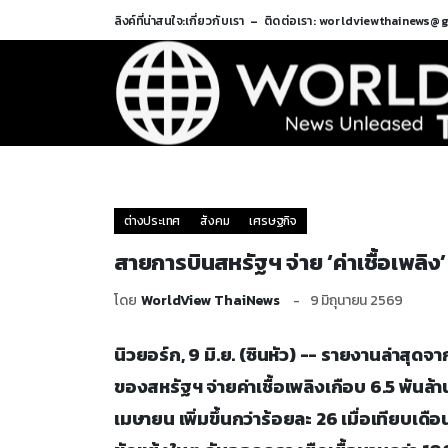
ลิงค์ที่น่าสนใจ:
เกี่ยวกับเรา
ติดต่อเรา: worldviewthainews@
ต่างประเทศ
สังคม
เศรษฐกิจ
สายการบินสหรัฐฯ จ่าย ‘ค่าเชื้อเพลิง
โดย
WorldView ThaiNews
9 มิถุนายน 2569
นิวยอร์ก, 9 มิ.ย. (ซินหัว) -- รายงานล่าสุ
ของสหรัฐฯ จ่ายค่าเชื้อเพลิงเกือบ 6.5 พันล้
เมษายน เพิ่มขึ้นกว่าร้อยละ 26 เมื่อเทียบเดื