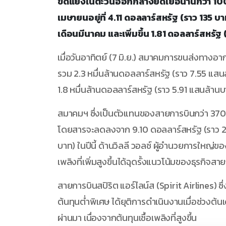
ขัดแย้งในตะวันออกกลางยืดเยื้อนานกว่า 100 
เมษายนอยู่ที่ 4.11 ดอลลาร์สหรัฐ (ราว 135 บา
เดือนมีนาคม และเพิ่มขึ้น 1.81 ดอลลาร์สหรัฐ
เมื่อวันอาทิตย์ (7 มิ.ย.) สมาคมการขนส่งทาง
รวม 2.3 หมื่นล้านดอลลาร์สหรัฐ (ราว 7.55 แสนล้
1.8 หมื่นล้านดอลลาร์สหรัฐ (ราว 5.91 แสนล้าน
สมาคมฯ ซึ่งเป็นตัวแทนของสายการบินกว่า 370 แ
โดยสารจะลดลงจาก 9.10 ดอลลาร์สหรัฐ (ราว 29
บาท) ในปีนี้ ด้านวิลลี วอลช์ ผู้อำนวยการใหญ่ข
เพลิงที่เพิ่มสูงขึ้นได้ฉุดรั้งแนวโน้มของธุรกิจสา
สายการบินสปิริต แอร์ไลน์ส (Spirit Airlines) ซ
ต้นทุนต่ำพิเศษ ได้ยุติการดำเนินงานเมื่อช่วงต้
ผ่านมา เนื่องจากต้นทุนเชื้อเพลิงที่สูงขึ้น