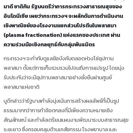
นาดี ซาดิกิน รัฐมนตรีว่าการกระทรวงสาธารณสุขของ
อินโดนีเซีย เผยว่ากระทรวงฯ จะผลักดันการดำเนินงาน
เชิงพาณิชย์ของโรงงานแยกส่วนโปรตีนในพลาสมา
(plasma fractionation) แห่งแรกของประเทศ ผ่าน
ความร่วมมือเชิงกลยุทธ์กับกลุ่มพันธมิตร
กระทรวงฯ จะกำกับดูแลข้อบังคับตลอดห่วงโซ่อุปทาน
พลาสมา ตั้งแต่การเก็บรวบรวมไปจนถึงการแปรรูป โดยมุ่ง
รับประกันว่าจะมีอุปทานพลาสมาอย่างยั่งยืนผ่านศูนย์
พลาสมาแห่งชาติ
บูดีกล่าวว่ารัฐบาลกำลังมุ่งเน้นการสร้างผลลัพธ์ที่เป็นรูป
ธรรมมากกว่าการทำข้อตกลงที่มีเพียงความหมายเชิง
สัญลักษณ์ และกำลังเตรียมแผนงานพัฒนาระบบสาธารณสุข
ระยะยาว ซึ่งครอบคลุมด้านเภสัชกรรม โรงพยาบาล และ