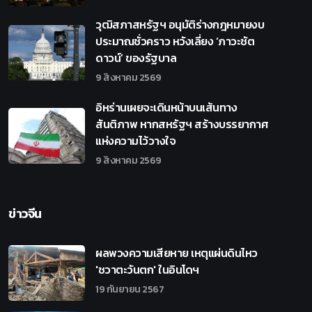
วุฒิสภาสหรัฐฯ อนุมัติร่างกฎหมายงบ
ประมาณชั่วคราว หวังเลี่ยง ‘ภาวะชัต
ดาวน์’ ของรัฐบาล
9 สิงหาคม 2569
อิหร่านเผยจะเดินหน้าบนเส้นทาง
สันติภาพ หากสหรัฐฯ สร้างบรรยากาศ
แห่งความไว้วางใจ
9 สิงหาคม 2569
ข่าวจีน
ผลพวงความเสียหาย เหตุแผ่นดินไหว
'ชวาตะวันตก' ในอินโดฯ
19 กันยายน 2567