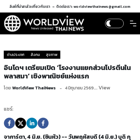
ลิงค์ที่น่าสนใจ:
เกี่ยวกับเรา
ติดต่อเรา: worldviewthainews@gmail.com
ต่างประเทศ
สังคม
สุขภาพ
อินโดฯ เตรียมเปิด ‘โรงงานแยกส่วนโปรตีนใน
พลาสมา’ เชิงพาณิชย์แห่งแรก
... View
โดย
WorldView ThaiNews
4 มิถุนายน 2569
แชร์:
จาการ์ตา, 4 มิ.ย. (ซินหัว) -- วันพฤหัสบดี (4 มิ.ย.) บูดิ กุ