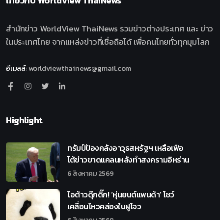
เกี่ยวกับ
WorldView ThaiNews
สำนักข่าว WorldView ThaiNews รวมข่าวต่างประเทศ และ ข่าว
ในประเทศไทย จากแหล่งข่าวที่เชื่อถือได้ เพื่อคนไทยทั่วทุกมุมโลก
อีเมลล์
:
worldviewthainews@gmail.com
Highlight
ทรัมป์ป้องคลังอาวุธสหรัฐฯ เหลือเฟือ
โต้ข่าวขาดแคลนหลังทำสงครามอิหร่าน
6 สิงหาคม 2569
ไอต้าวดุ๊กดิ๊ก! ‘หุ่นยนต์แพนด้า’ โชว์
เคลื่อนไหวคล่องในฝูโจว