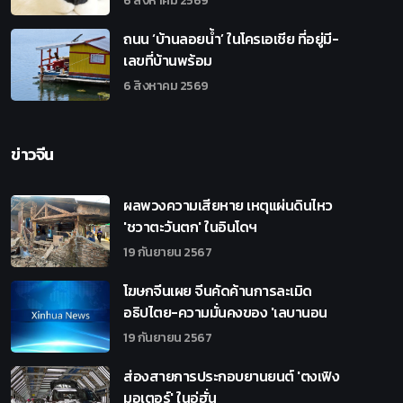
6 สิงหาคม 2569
ถนน ‘บ้านลอยน้ำ’ ในโครเอเชีย ที่อยู่มี-
เลขที่บ้านพร้อม
6 สิงหาคม 2569
ข่าวจีน
ผลพวงความเสียหาย เหตุแผ่นดินไหว
'ชวาตะวันตก' ในอินโดฯ
19 กันยายน 2567
โฆษกจีนเผย จีนคัดค้านการละเมิด
อธิปไตย-ความมั่นคงของ 'เลบานอน
19 กันยายน 2567
ส่องสายการประกอบยานยนต์ 'ตงเฟิง
มอเตอร์' ในอู่ฮั่น