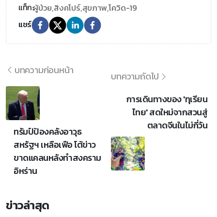
ผู้ป่วย,
สิงคโปร์,
สุขภาพ,
โควิด-19
แท็ก:
แชร์
บทความก่อนหน้า
บทความถัดไป
การเดินทางของ 'ทุเรียน
ไทย' สดใหม่จากสวนสู่
ตลาดจีนในไม่กี่วัน
ทรัมป์ป้องคลังอาวุธ
สหรัฐฯ เหลือเฟือ โต้ข่าว
ขาดแคลนหลังทำสงคราม
อิหร่าน
ข่าวล่าสุด