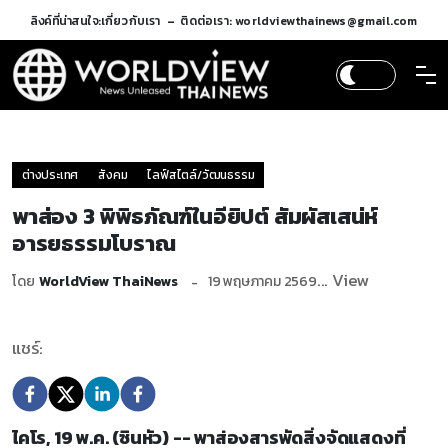
ลิงค์ที่น่าสนใจ:
เกี่ยวกับเรา
ติดต่อเรา: worldviewthainews@gmail.com
ต่างประเทศ
สังคม
ไลฟ์สไตล์/วัฒนธรรม
พาส่อง 3 พิพิธภัณฑ์ในอียิปต์ สัมผัสเสน่ห์
อารยธรรมโบราณ
... View
โดย
WorldView ThaiNews
19 พฤษภาคม 2569
แชร์:
ไคโร, 19 พ.ค. (ซินหัว) -- พาส่องสารพัดสิ่งจัดแสดงที่