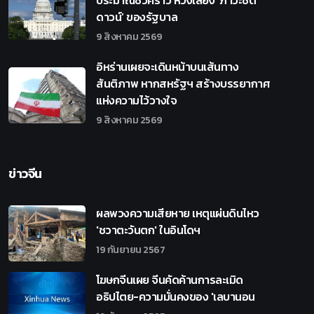
ประมาณชั่วคราว หวังเลี่ยง ‘ภาวะชัต
ดาวน์’ ของรัฐบาล
9 สิงหาคม 2569
อิหร่านเผยจะเดินหน้าบนเส้นทาง
สันติภาพ หากสหรัฐฯ สร้างบรรยากาศ
แห่งความไว้วางใจ
9 สิงหาคม 2569
ข่าวจีน
ผลพวงความเสียหาย เหตุแผ่นดินไหว
'ชวาตะวันตก' ในอินโดฯ
19 กันยายน 2567
โฆษกจีนเผย จีนคัดค้านการละเมิด
อธิปไตย-ความมั่นคงของ 'เลบานอน