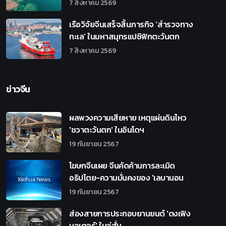
7 สิงหาคม 2569
เรือวิจัยจีนเสร็จสิ้นภารกิจ ‘สำรวจทาง
ทะเล’ ในมหาสมุทรแปซิฟิกตะวันตก
7 สิงหาคม 2569
ข่าวจีน
ผลพวงความเสียหาย เหตุแผ่นดินไหว
'ชวาตะวันตก' ในอินโดฯ
19 กันยายน 2567
โฆษกจีนเผย จีนคัดค้านการละเมิด
อธิปไตย-ความมั่นคงของ 'เลบานอน
19 กันยายน 2567
ส่องสายการประกอบยานยนต์ 'ตงเฟิง
มอเตอร์' ในอู่ฮั่น