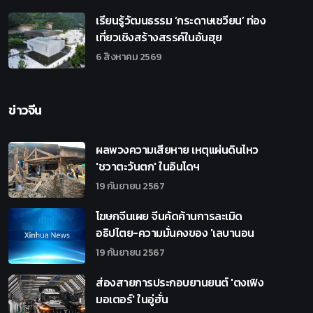
เรียนรู้วัฒนธรรม ‘กระดาษเซวียน’ ท่อง
เที่ยวเชิงสร้างสรรค์ในอันฮุย
6 สิงหาคม 2569
ข่าวจีน
ผลพวงความเสียหาย เหตุแผ่นดินไหว
'ชวาตะวันตก' ในอินโดฯ
19 กันยายน 2567
โฆษกจีนเผย จีนคัดค้านการละเมิด
อธิปไตย-ความมั่นคงของ 'เลบานอน
19 กันยายน 2567
ส่องสายการประกอบยานยนต์ 'ตงเฟิง
มอเตอร์' ในอู่ฮั่น