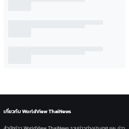
เกี่ยวกับ
WorldView ThaiNews
สำนักข่าว WorldView ThaiNews รวมข่าวต่างประเทศ และ ข่าว