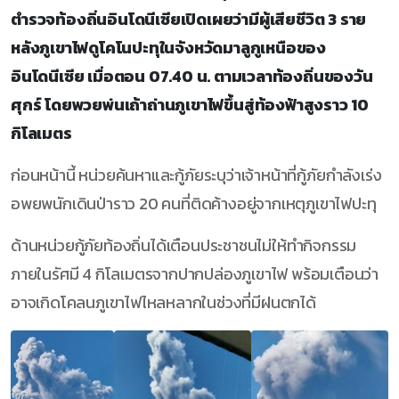
ตำรวจท้องถิ่นอินโดนีเซียเปิดเผยว่ามีผู้เสียชีวิต 3 ราย
หลังภูเขาไฟดูโคโนปะทุในจังหวัดมาลูกูเหนือของ
อินโดนีเซีย เมื่อตอน 07.40 น. ตามเวลาท้องถิ่นของวัน
ศุกร์ โดยพวยพ่นเถ้าถ่านภูเขาไฟขึ้นสู่ท้องฟ้าสูงราว 10
กิโลเมตร
ก่อนหน้านี้ หน่วยค้นหาและกู้ภัยระบุว่าเจ้าหน้าที่กู้ภัยกำลังเร่ง
อพยพนักเดินป่าราว 20 คนที่ติดค้างอยู่จากเหตุภูเขาไฟปะทุ
ด้านหน่วยกู้ภัยท้องถิ่นได้เตือนประชาชนไม่ให้ทำกิจกรรม
ภายในรัศมี 4 กิโลเมตรจากปากปล่องภูเขาไฟ พร้อมเตือนว่า
อาจเกิดโคลนภูเขาไฟไหลหลากในช่วงที่มีฝนตกได้