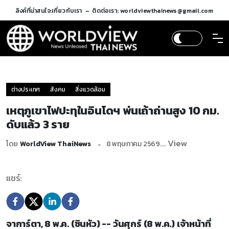
ลิงค์ที่น่าสนใจ:
เกี่ยวกับเรา
ติดต่อเรา: worldviewthainews@gmail.com
ต่างประเทศ
สังคม
สิ่งแวดล้อม
เหตุภูเขาไฟปะทุในอินโดฯ พ่นเถ้าถ่านสูง 10 กม.
ดับแล้ว 3 ราย
... View
โดย
WorldView ThaiNews
8 พฤษภาคม 2569
แชร์:
จาการ์ตา, 8 พ.ค. (ซินหัว) -- วันศุกร์ (8 พ.ค.) เจ้าหน้าที่