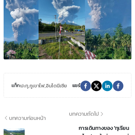
ปะทุ,
ภูเขาไฟ,
อินโดนีเซีย
แท็ก:
แชร์
บทความถัดไป
บทความก่อนหน้า
การเดินทางของ 'ทุเรียน