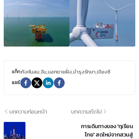
กังหันลม,
จีน,
นอกชายฝั่ง,
บำรุงรักษา,
เจียงซี
แท็ก:
แชร์
บทความก่อนหน้า
บทความถัดไป
การเดินทางของ 'ทุเรียน
ไทย' สดใหม่จากสวนสู่