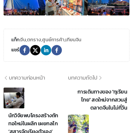
จีน,
ตกราง,
ศูนย์การค้า,
เทียนจิน
แท็ก:
แชร์
บทความก่อนหน้า
บทความถัดไป
การเดินทางของ 'ทุเรียน
ไทย' สดใหม่จากสวนสู่
ตลาดจีนในไม่กี่วัน
นักวิจัยพบโครงสร้างถัก
ทอใหม่ในผลึก เผยกลไก
‘สสารจัดเรียงตัวเอง’