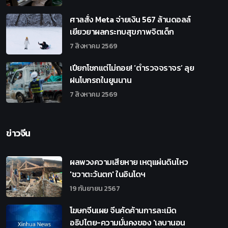
ศาลสั่ง Meta จ่ายเงิน 567 ล้านดอลล์
เยียวยาผลกระทบสุขภาพจิตเด็ก
7 สิงหาคม 2569
เปียกโชกแต่ไม่ถอย! ‘ตำรวจจราจร’ ลุย
ฝนโบกรถในยูนนาน
7 สิงหาคม 2569
ข่าวจีน
ผลพวงความเสียหาย เหตุแผ่นดินไหว
'ชวาตะวันตก' ในอินโดฯ
19 กันยายน 2567
โฆษกจีนเผย จีนคัดค้านการละเมิด
อธิปไตย-ความมั่นคงของ 'เลบานอน