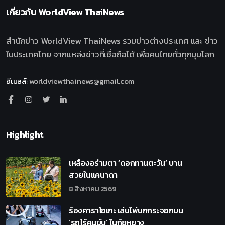
เกี่ยวกับ
WorldView ThaiNews
สำนักข่าว WorldView ThaiNews รวมข่าวต่างประเทศ และ ข่าว
ในประเทศไทย จากแหล่งข่าวที่เชื่อถือได้ เพื่อคนไทยทั่วทุกมุมโลก
อีเมลล์
:
worldviewthainews@gmail.com
Highlight
เหลืองอร่ามตา ‘ดอกทานตะวัน’ บาน
สวยในแคนาดา
8 สิงหาคม 2569
ร้องคาราโอเกะ เล่นไพ่นกกระจอกบน
‘รถไร้คนขับ’ ในกุ้ยหยาง