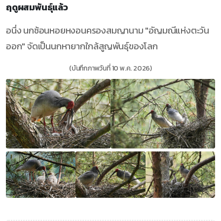
ฤดูผสมพันธุ์แล้ว
อนึ่ง นกช้อนหอยหงอนครองสมญานาม "อัญมณีแห่งตะวัน
ออก" จัดเป็นนกหายากใกล้สูญพันธุ์ของโลก
(บันทึกภาพวันที่ 10 พ.ค. 2026)