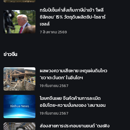
ทรัมป์เซ็นคำสั่งเก็บภาษีนำเข้า ‘โพลี
ซิลิคอน’ 15% วัตถุดิบผลิตชิป-โซลาร์
เซลล์
7 สิงหาคม 2569
ข่าวจีน
ผลพวงความเสียหาย เหตุแผ่นดินไหว
'ชวาตะวันตก' ในอินโดฯ
19 กันยายน 2567
โฆษกจีนเผย จีนคัดค้านการละเมิด
อธิปไตย-ความมั่นคงของ 'เลบานอน
19 กันยายน 2567
ส่องสายการประกอบยานยนต์ 'ตงเฟิง