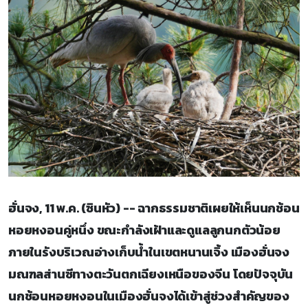
ฮั่นจง, 11 พ.ค. (ซินหัว) -- ฉากธรรมชาติเผยให้เห็นนกช้อน
หอยหงอนคู่หนึ่ง ขณะกำลังเฝ้าและดูแลลูกนกตัวน้อย
ภายในรังบริเวณอ่างเก็บน้ำในเขตหนานเจิ้ง เมืองฮั่นจง
มณฑลส่านซีทางตะวันตกเฉียงเหนือของจีน โดยปัจจุบัน
นกช้อนหอยหงอนในเมืองฮั่นจงได้เข้าสู่ช่วงสำคัญของ