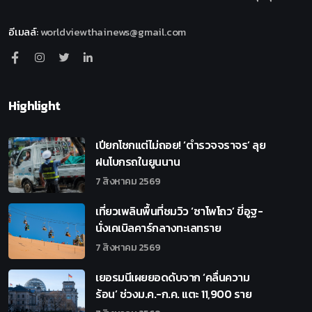
อีเมลล์
:
worldviewthainews@gmail.com
Highlight
เปียกโชกแต่ไม่ถอย! ‘ตำรวจจราจร’ ลุย
ฝนโบกรถในยูนนาน
7 สิงหาคม 2569
เที่ยวเพลินพื้นที่ชมวิว ‘ซาโพโถว’ ขี่อูฐ-
นั่งเคเบิลคาร์กลางทะเลทราย
7 สิงหาคม 2569
เยอรมนีเผยยอดดับจาก ‘คลื่นความ
ร้อน’ ช่วงม.ค.-ก.ค. แตะ 11,900 ราย