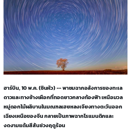
ฮาร์บิน, 10 พ.ค. (ซินหัว) -- พาชมฉากอลังการของทะเล
ดาวและทางช้างเผือกที่ทอดยาวกลางท้องฟ้า เหนือมวล
หมู่ดอกไม้ผลิบานในมณฑลเฮยหลงเจียงทางตะวันออก
เฉียงเหนือของจีน กลายเป็นภาพฉากโรแมนติกและ
งดงามแต้มสีสันช่วงฤดูร้อน