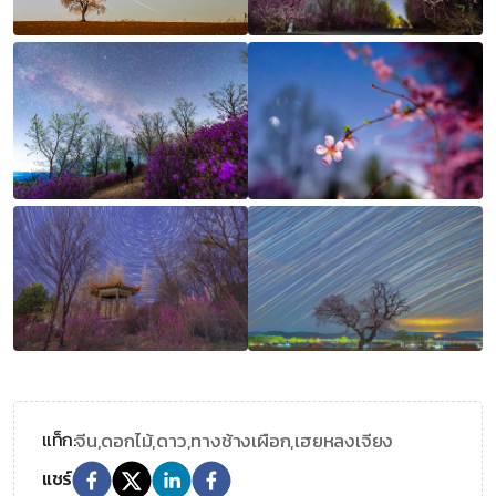
จีน,
ดอกไม้,
ดาว,
ทางช้างเผือก,
เฮยหลงเจียง
แท็ก:
แชร์